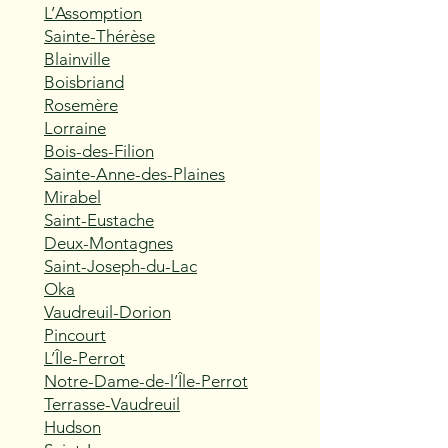
L’Assomption
Sainte-Thérèse
Blainville
Boisbriand
Rosemère
Lorraine
Bois-des-Filion
Sainte-Anne-des-Plaines
Mirabel
Saint-Eustache
Deux-Montagnes
Saint-Joseph-du-Lac
Oka
Vaudreuil-Dorion
Pincourt
L’Île-Perrot
Notre-Dame-de-l’Île-Perrot
Terrasse-Vaudreuil
Hudson