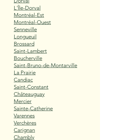
Dorval
L'Île-Dorval
Montréal-Est
Montréal-Ouest
Senneville
Longueuil
Brossard
Saint-Lambert
Boucherville
Saint-Bruno-de-Montarville
La Prairie
Candiac
Saint-Constant
Châteauguay
Mercier
Sainte-Catherine
Varennes
Verchères
Carignan
Chambly