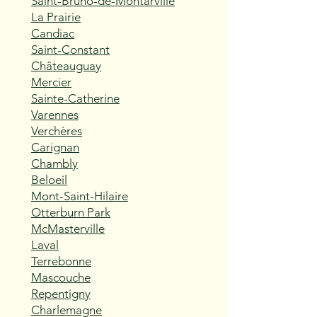
Saint-Bruno-de-Montarville
La Prairie
Candiac
Saint-Constant
Châteauguay
Mercier
Sainte-Catherine
Varennes
Verchères
Carignan
Chambly
Beloeil
Mont-Saint-Hilaire
Otterburn Park
McMasterville
Laval
Terrebonne
Mascouche
Repentigny
Charlemagne