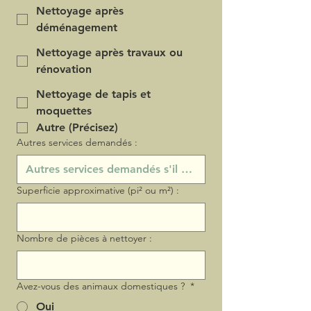
Nettoyage après
déménagement
Nettoyage après travaux ou
rénovation
Nettoyage de tapis et
moquettes
Autre (Précisez)
Autres services demandés :
Superficie approximative (pi² ou m²) :
Nombre de pièces à nettoyer :
Avez-vous des animaux domestiques ?
*
Oui