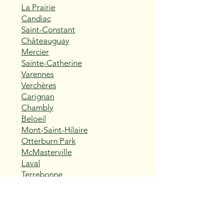
La Prairie
Candiac
Saint-Constant
Châteauguay
Mercier
Sainte-Catherine
Varennes
Verchères
Carignan
Chambly
Beloeil
Mont-Saint-Hilaire
Otterburn Park
McMasterville
Laval
Terrebonne
Mascouche
Repentigny
Charlemagne