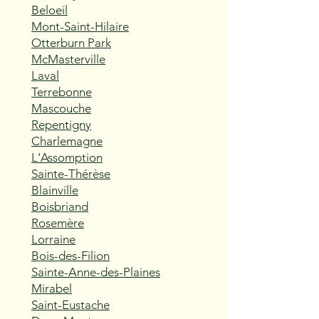
Beloeil
Mont-Saint-Hilaire
Otterburn Park
McMasterville
Laval
Terrebonne
Mascouche
Repentigny
Charlemagne
L'Assomption
Sainte-Thérèse
Blainville
Boisbriand
Rosemère
Lorraine
Bois-des-Filion
Sainte-Anne-des-Plaines
Mirabel
Saint-Eustache