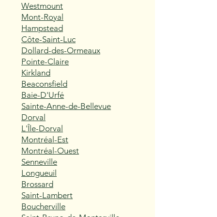
Westmount
Mont-Royal
Hampstead
Côte-Saint-Luc
Dollard-des-Ormeaux
Pointe-Claire
Kirkland
Beaconsfield
Baie-D'Urfé
Sainte-Anne-de-Bellevue
Dorval
L'Île-Dorval
Montréal-Est
Montréal-Ouest
Senneville
Longueuil
Brossard
Saint-Lambert
Boucherville