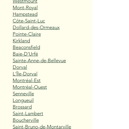
Westmount
Mont-Royal
Hampstead
Côte-Saint-Luc
Dollard-des-Ormeaux
Pointe-Claire
Kirkland
Beaconsfield
Baie-D'Urfé
Sainte-Anne-de-Bellevue
Dorval
L'Île-Dorval
Montréal-Est
Montréal-Ouest
Senneville
Longueuil
Brossard
Saint-Lambert
Boucherville
Saint-Bruno-de-Montarville