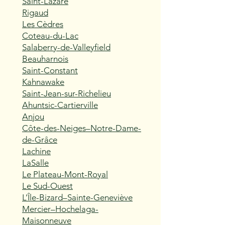
Saint-Lazare
Rigaud
Les Cèdres
Coteau-du-Lac
Salaberry-de-Valleyfield
Beauharnois
Saint-Constant
Kahnawake
Saint-Jean-sur-Richelieu
Ahuntsic-Cartierville
Anjou
Côte-des-Neiges–Notre-Dame-
de-Grâce
Lachine
LaSalle
Le Plateau-Mont-Royal
Le Sud-Ouest
L’Île-Bizard–Sainte-Geneviève
Mercier–Hochelaga-
Maisonneuve