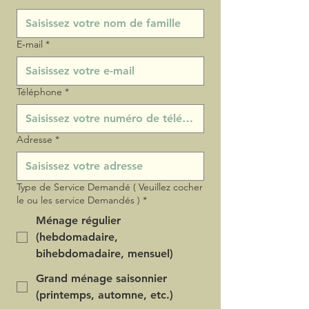
E‑mail
*
Téléphone
*
Adresse
*
Type de Service Demandé ( Veuillez cocher
le ou les service Demandés )
*
Ménage régulier
(hebdomadaire,
bihebdomadaire, mensuel)
Grand ménage saisonnier
(printemps, automne, etc.)