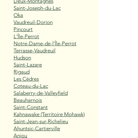
Deux-Montagnes
Saint-Joseph-du-Lac
Oka
Vaudreuil-Dorion
Pincourt
L'Île-Perrot
Notre-Dame-de-l'Île-Perrot
Terrasse-Vaudreuil
Hudson
Saint-Lazare
Rigaud
Les Cèdres
Coteau-du-Lac
Salaberry-de-Valleyfield
Beauharnois
Saint-Constant
Kahnawake (Territoire Mohawk)
Saint-Jean-sur-Richelieu
Ahuntsic-Cartierville
Anjou