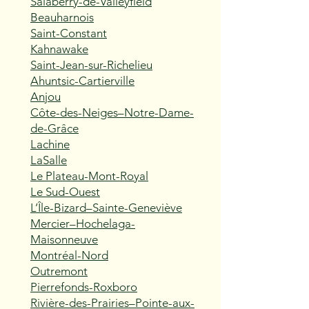
Salaberry-de-Valleyfield
Beauharnois
Saint-Constant
Kahnawake
Saint-Jean-sur-Richelieu
Ahuntsic-Cartierville
Anjou
Côte-des-Neiges–Notre-Dame-
de-Grâce
Lachine
LaSalle
Le Plateau-Mont-Royal
Le Sud-Ouest
L’Île-Bizard–Sainte-Geneviève
Mercier–Hochelaga-
Maisonneuve
Montréal-Nord
Outremont
Pierrefonds-Roxboro
Rivière-des-Prairies–Pointe-aux-