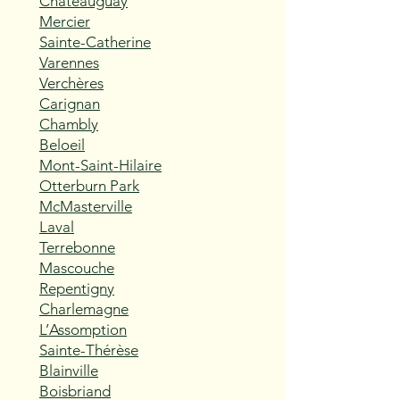
Châteauguay
Mercier
Sainte-Catherine
Varennes
Verchères
Carignan
Chambly
Beloeil
Mont-Saint-Hilaire
Otterburn Park
McMasterville
Laval
Terrebonne
Mascouche
Repentigny
Charlemagne
L’Assomption
Sainte-Thérèse
Blainville
Boisbriand