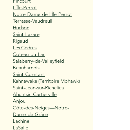
Pincourt
L'Île-Perrot
Notre-Dame-de-l'Île-Perrot
Terrasse-Vaudreuil
Hudson
Saint-Lazare
Rigaud
Les Cèdres
Coteau-du-Lac
Salaberry-de-Valleyfield
Beauharnois
Saint-Constant
Kahnawake (Territoire Mohawk)
Saint-Jean-sur-Richelieu
Ahuntsic-Cartierville
Anjou
Côte-des-Neiges—Notre-
Dame-de-Grâce
Lachine
LaSalle