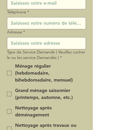
Téléphone
*
Adresse
*
Type de Service Demandé ( Veuillez cocher
le ou les service Demandés )
*
Ménage régulier
(hebdomadaire,
bihebdomadaire, mensuel)
Grand ménage saisonnier
(printemps, automne, etc.)
Nettoyage après
déménagement
Nettoyage après travaux ou