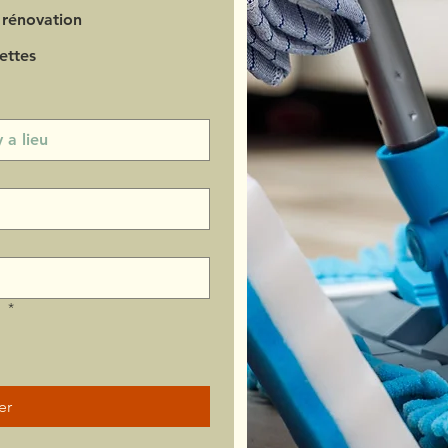
 rénovation
ettes
?
*
er