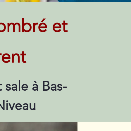
ombré et
rent
sale à Bas-
Niveau