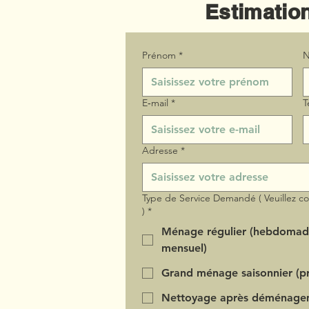
Estimation
Prénom
*
N
E‑mail
*
T
Adresse
*
Type de Service Demandé ( Veuillez c
)
*
Ménage régulier (hebdomad
mensuel)
Grand ménage saisonnier (pr
Nettoyage après déménage