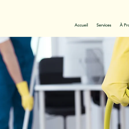
:
438-454-1303
Contactez-Nous
Accueil
Services
À Pr