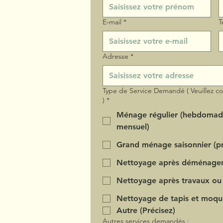
E‑mail
*
T
Adresse
*
Type de Service Demandé ( Veuillez c
)
*
Ménage régulier (hebdomad
mensuel)
Grand ménage saisonnier (pr
Nettoyage après déménage
Nettoyage après travaux ou
Nettoyage de tapis et moqu
Autre (Précisez)
Autres services demandés :