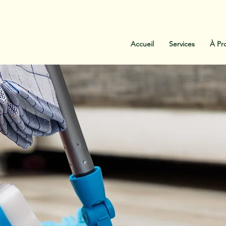
:
438-454-1303
Contactez-Nous
Accueil
Services
À Pr