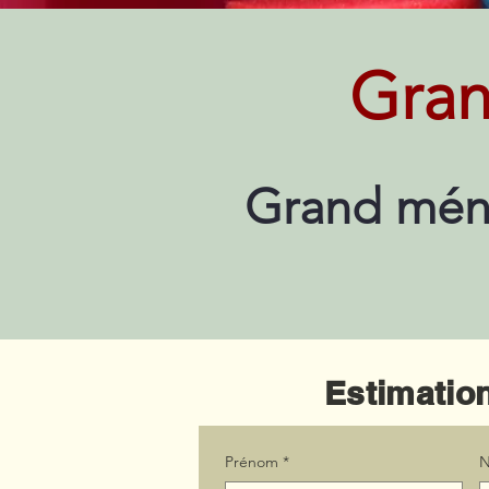
Gran
Grand ména
Estimation
Prénom
*
N