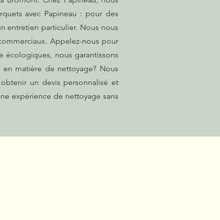
rquets avec Papineau : pour des
n entretien particulier. Nous nous
x commerciaux. Appelez-nous pour
ge écologiques, nous garantissons
es en matière de nettoyage? Nous
obtenir un devis personnalisé et
 une expérience de nettoyage sans