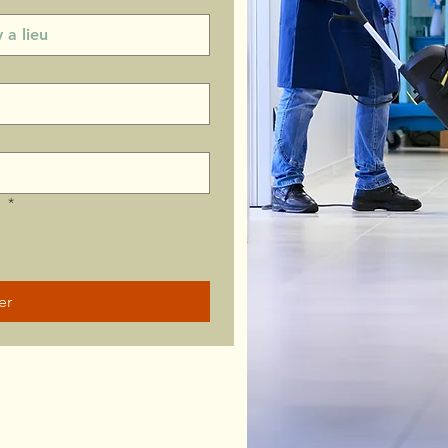
?
*
er