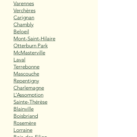
Varennes
Verchères
Carignan
Chambly
Beloeil
Mont-Saint-Hilaire
Otterburn Park
McMasterville
Laval
Terrebonne
Mascouche
Repentigny
Charlemagne
L’Assomption
Sainte-Thérèse
Blainville
Boisbriand
Rosemère
Lorraine