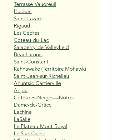
Terrasse-Vaudreuil
Hudson
Saint-Lazare
Rigaud
Les Cèdres
Coteau-du-Lac
Salaberry-de-Valleyfield
Beauharnois
Saint-Constant
Kahnawake (Territoire Mohawk)
Saint-Jean-sur-Richelieu
Ahuntsic-Cartierville
Anjou
Côte-des-Neiges—Notre-
Dame-de-Grâce
Lachine
LaSalle
Le Plateau-Mont-Royal
Le Sud-Ouest