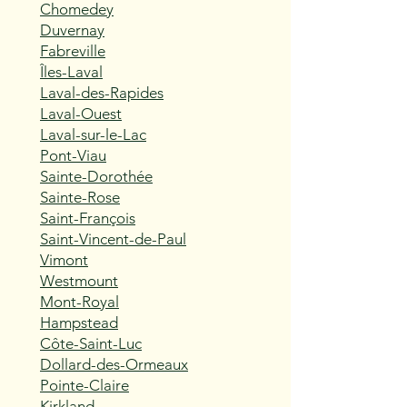
Chomedey
Duvernay
Fabreville
Îles-Laval
Laval-des-Rapides
Laval-Ouest
Laval-sur-le-Lac
Pont-Viau
Sainte-Dorothée
Sainte-Rose
Saint-François
Saint-Vincent-de-Paul
Vimont
Westmount
Mont-Royal
Hampstead
Côte-Saint-Luc
Dollard-des-Ormeaux
Pointe-Claire
Kirkland