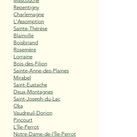
Mascouche
Repentigny
Charlemagne
L'Assomption
Sainte-Thérèse
Blainville
Boisbriand
Rosemère
Lorraine
Bois-des-Filion
Sainte-Anne-des-Plaines
Mirabel
Saint-Eustache
Deux-Montagnes
Saint-Joseph-du-Lac
Oka
Vaudreuil-Dorion
Pincourt
L'Île-Perrot
Notre-Dame-de-l'Île-Perrot