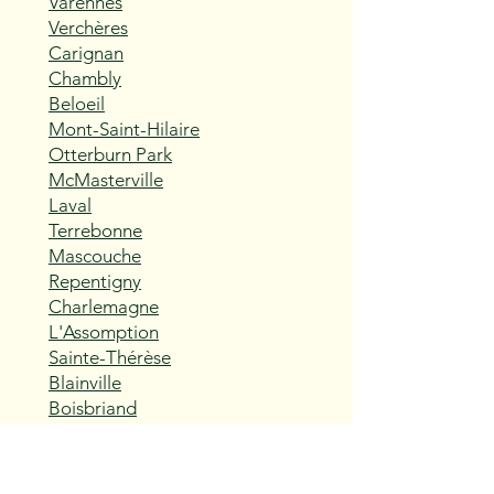
Varennes
Verchères
Carignan
Chambly
Beloeil
Mont-Saint-Hilaire
Otterburn Park
McMasterville
Laval
Terrebonne
Mascouche
Repentigny
Charlemagne
L'Assomption
Sainte-Thérèse
Blainville
Boisbriand
Rosemère
Lorraine
Bois-des-Filion