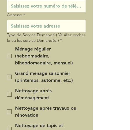
Adresse
*
Type de Service Demandé ( Veuillez cocher
le ou les service Demandés )
*
Ménage régulier
(hebdomadaire,
bihebdomadaire, mensuel)
Grand ménage saisonnier
(printemps, automne, etc.)
Nettoyage après
déménagement
Nettoyage après travaux ou
rénovation
Nettoyage de tapis et