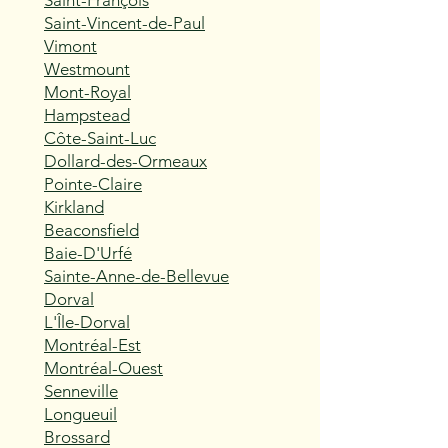
Saint-François
Saint-Vincent-de-Paul
Vimont
Westmount
Mont-Royal
Hampstead
Côte-Saint-Luc
Dollard-des-Ormeaux
Pointe-Claire
Kirkland
Beaconsfield
Baie-D'Urfé
Sainte-Anne-de-Bellevue
Dorval
L'Île-Dorval
Montréal-Est
Montréal-Ouest
Senneville
Longueuil
Brossard