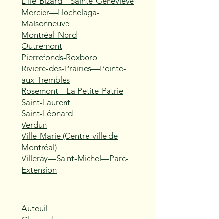
L'Île-Bizard—Sainte-Geneviève
Mercier—Hochelaga-
Maisonneuve
Montréal-Nord
Outremont
Pierrefonds-Roxboro
Rivière-des-Prairies—Pointe-
aux-Trembles
Rosemont—La Petite-Patrie
Saint-Laurent
Saint-Léonard
Verdun
Ville-Marie (Centre-ville de
Montréal)
Villeray—Saint-Michel—Parc-
Extension
Auteuil