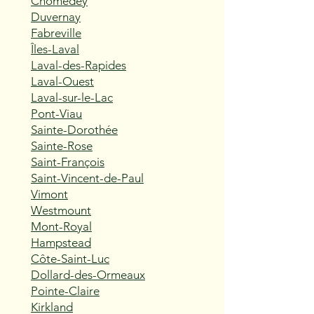
Chomedey
Duvernay
Fabreville
Îles-Laval
Laval-des-Rapides
Laval-Ouest
Laval-sur-le-Lac
Pont-Viau
Sainte-Dorothée
Sainte-Rose
Saint-François
Saint-Vincent-de-Paul
Vimont
Westmount
Mont-Royal
Hampstead
Côte-Saint-Luc
Dollard-des-Ormeaux
Pointe-Claire
Kirkland