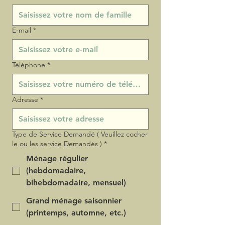
E‑mail
*
Téléphone
*
Adresse
*
Type de Service Demandé ( Veuillez cocher
le ou les service Demandés )
*
Ménage régulier
(hebdomadaire,
bihebdomadaire, mensuel)
Grand ménage saisonnier
(printemps, automne, etc.)