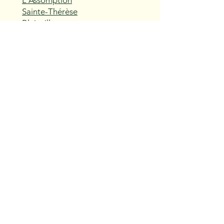
L'Assomption
Sainte-Thérèse
Blainville
Boisbriand
Rosemère
Lorraine
Bois-des-Filion
Sainte-Anne-des-Plaines
Mirabel
Saint-Eustache
Deux-Montagnes
Saint-Joseph-du-Lac
Oka
Vaudreuil-Dorion
Pincourt
L'Île-Perrot
Notre-Dame-de-l'Île-Perrot
Terrasse-Vaudreuil
Hudson
Saint-Lazare