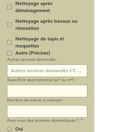
Nettoyage après
déménagement
Nettoyage après travaux ou
rénovation
Nettoyage de tapis et
moquettes
Autre (Précisez)
Autres services demandés :
Superficie approximative (pi² ou m²) :
Nombre de pièces à nettoyer :
Avez-vous des animaux domestiques ?
*
Oui