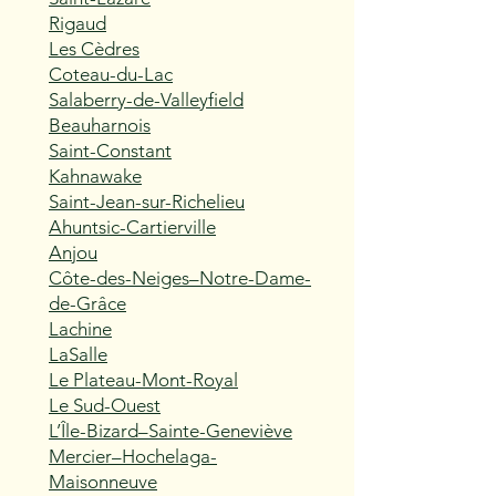
Rigaud
Les Cèdres
Coteau-du-Lac
Salaberry-de-Valleyfield
Beauharnois
Saint-Constant
Kahnawake
Saint-Jean-sur-Richelieu
Ahuntsic-Cartierville
Anjou
Côte-des-Neiges–Notre-Dame-
de-Grâce
Lachine
LaSalle
Le Plateau-Mont-Royal
Le Sud-Ouest
L’Île-Bizard–Sainte-Geneviève
Mercier–Hochelaga-
Maisonneuve