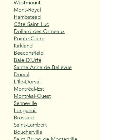
Westmount
Mont-Royal
Hampstead
Côte-Saint-Luc
Dollard-des-Ormeaux
Pointe-Claire
Kirkland
Beaconsfield
Baie-D'Urfé
Sainte-Anne-de-Bellevue
Dorval
L'Île-Dorval
Montréal-Est
Montréal-Ouest
Senneville
Longueuil
Brossard
Saint-Lambert
Boucherville
Saint-Bruno-de-Montarville