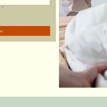
?
*
er