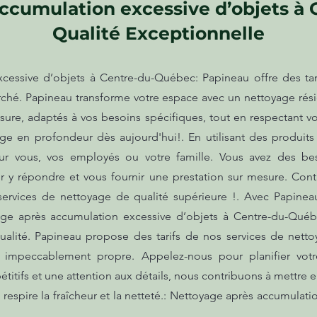
ccumulation excessive d’objets à
Qualité Exceptionnelle
cessive d’objets à Centre-du-Québec: Papineau offre des tar
ché. Papineau transforme votre espace avec un nettoyage résid
sure, adaptés à vos besoins spécifiques, tout en respectant v
age en profondeur dès aujourd'hui!. En utilisant des produi
ur vous, vos employés ou votre famille. Vous avez des be
y répondre et vous fournir une prestation sur mesure. Cont
 services de nettoyage de qualité supérieure !. Avec Papinea
yage après accumulation excessive d’objets à Centre-du-Qué
ualité. Papineau propose des tarifs de nos services de nett
 impeccablement propre. Appelez-nous pour planifier vot
étitifs et une attention aux détails, nous contribuons à mettre
espire la fraîcheur et la netteté.: Nettoyage après accumulati