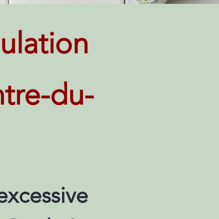
ulation
ntre-du-
excessive