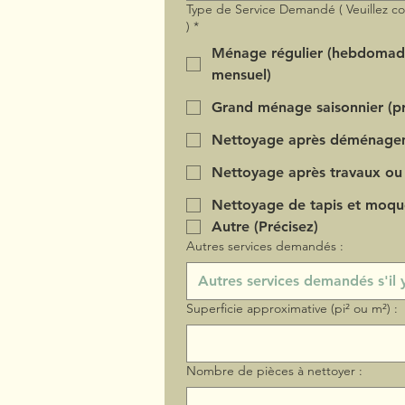
Type de Service Demandé ( Veuillez c
)
*
Ménage régulier (hebdomad
mensuel)
Grand ménage saisonnier (pr
Nettoyage après déménage
Nettoyage après travaux ou
Nettoyage de tapis et moqu
Autre (Précisez)
Autres services demandés :
Superficie approximative (pi² ou m²) :
Nombre de pièces à nettoyer :