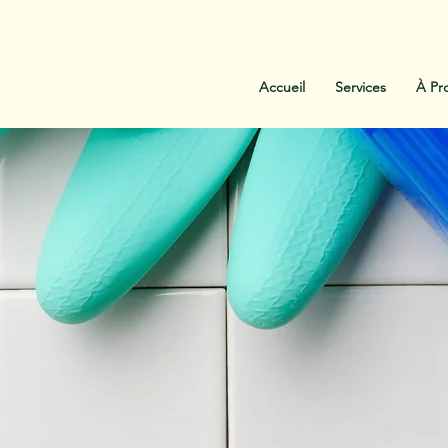
:
438-454-1303
Contactez-Nous
Accueil
Services
À Pr