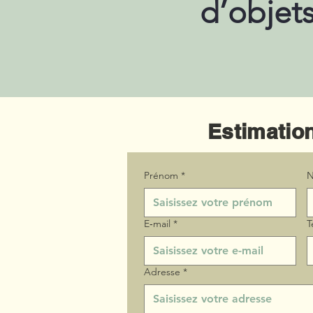
d’objet
Estimation
Prénom
*
N
E‑mail
*
T
Adresse
*