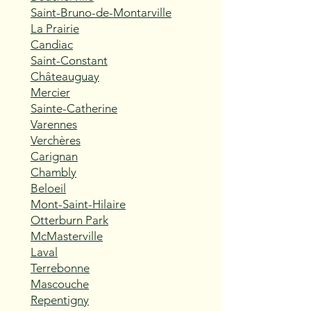
Saint-Bruno-de-Montarville
La Prairie
Candiac
Saint-Constant
Châteauguay
Mercier
Sainte-Catherine
Varennes
Verchères
Carignan
Chambly
Beloeil
Mont-Saint-Hilaire
Otterburn Park
McMasterville
Laval
Terrebonne
Mascouche
Repentigny