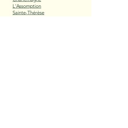
L'Assomption
Sainte-Thérèse
Blainville
Boisbriand
Rosemère
Lorraine
Bois-des-Filion
Sainte-Anne-des-Plaines
Mirabel
Saint-Eustache
Deux-Montagnes
Saint-Joseph-du-Lac
Oka
Vaudreuil-Dorion
Pincourt
L'Île-Perrot
Notre-Dame-de-l'Île-Perrot
Terrasse-Vaudreuil
Hudson