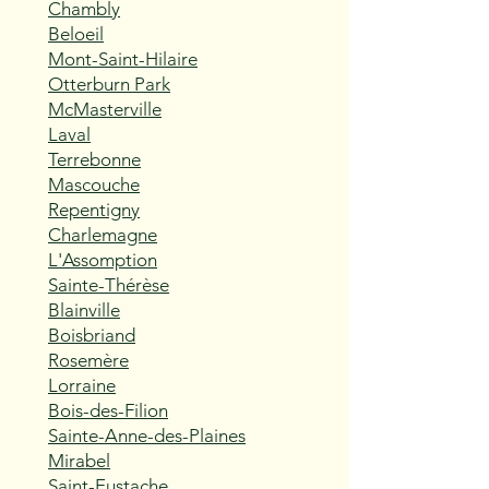
Chambly
Beloeil
Mont-Saint-Hilaire
Otterburn Park
McMasterville
Laval
Terrebonne
Mascouche
Repentigny
Charlemagne
L'Assomption
Sainte-Thérèse
Blainville
Boisbriand
Rosemère
Lorraine
Bois-des-Filion
Sainte-Anne-des-Plaines
Mirabel
Saint-Eustache