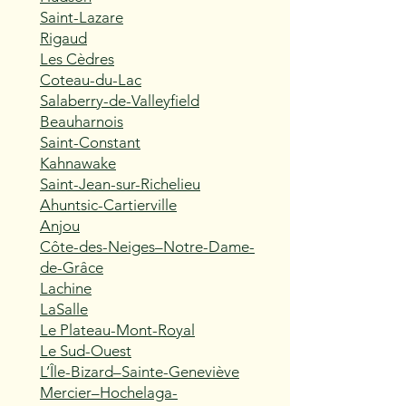
Saint-Lazare
Rigaud
Les Cèdres
Coteau-du-Lac
Salaberry-de-Valleyfield
Beauharnois
Saint-Constant
Kahnawake
Saint-Jean-sur-Richelieu
Ahuntsic-Cartierville
Anjou
Côte-des-Neiges–Notre-Dame-
de-Grâce
Lachine
LaSalle
Le Plateau-Mont-Royal
Le Sud-Ouest
L’Île-Bizard–Sainte-Geneviève
Mercier–Hochelaga-