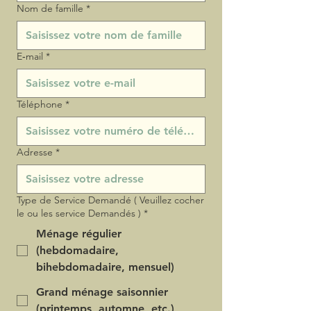
Nom de famille
*
E‑mail
*
Téléphone
*
Adresse
*
Type de Service Demandé ( Veuillez cocher
le ou les service Demandés )
*
Ménage régulier
(hebdomadaire,
bihebdomadaire, mensuel)
Grand ménage saisonnier
(printemps, automne, etc.)