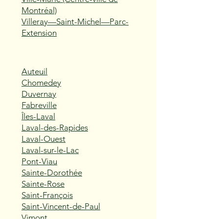
Montréal)
Villeray—Saint-Michel—Parc-
Extension
Auteuil
Chomedey
Duvernay
Fabreville
Îles-Laval
Laval-des-Rapides
Laval-Ouest
Laval-sur-le-Lac
Pont-Viau
Sainte-Dorothée
Sainte-Rose
Saint-François
Saint-Vincent-de-Paul
Vimont