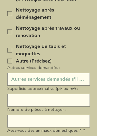
Nettoyage après
déménagement
Nettoyage après travaux ou
rénovation
Nettoyage de tapis et
moquettes
Autre (Précisez)
Autres services demandés :
Superficie approximative (pi² ou m²) :
Nombre de pièces à nettoyer :
Avez-vous des animaux domestiques ?
*