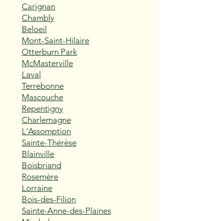
Carignan
Chambly
Beloeil
Mont-Saint-Hilaire
Otterburn Park
McMasterville
Laval
Terrebonne
Mascouche
Repentigny
Charlemagne
L'Assomption
Sainte-Thérèse
Blainville
Boisbriand
Rosemère
Lorraine
Bois-des-Filion
Sainte-Anne-des-Plaines