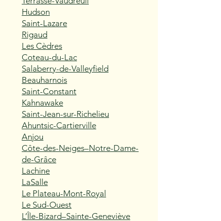
Terrasse-Vaudreuil
Hudson
Saint-Lazare
Rigaud
Les Cèdres
Coteau-du-Lac
Salaberry-de-Valleyfield
Beauharnois
Saint-Constant
Kahnawake
Saint-Jean-sur-Richelieu
Ahuntsic-Cartierville
Anjou
Côte-des-Neiges–Notre-Dame-
de-Grâce
Lachine
LaSalle
Le Plateau-Mont-Royal
Le Sud-Ouest
L’Île-Bizard–Sainte-Geneviève