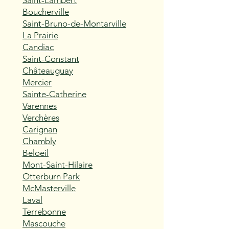
Saint-Lambert
Boucherville
Saint-Bruno-de-Montarville
La Prairie
Candiac
Saint-Constant
Châteauguay
Mercier
Sainte-Catherine
Varennes
Verchères
Carignan
Chambly
Beloeil
Mont-Saint-Hilaire
Otterburn Park
McMasterville
Laval
Terrebonne
Mascouche