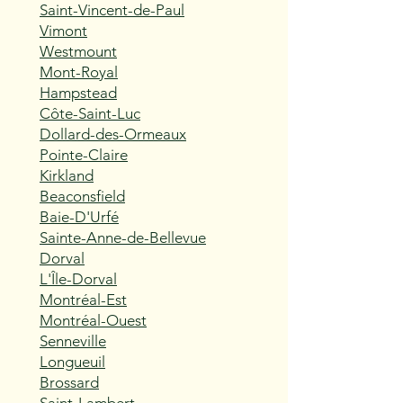
Saint-Vincent-de-Paul
Vimont
Westmount
Mont-Royal
Hampstead
Côte-Saint-Luc
Dollard-des-Ormeaux
Pointe-Claire
Kirkland
Beaconsfield
Baie-D'Urfé
Sainte-Anne-de-Bellevue
Dorval
L'Île-Dorval
Montréal-Est
Montréal-Ouest
Senneville
Longueuil
Brossard