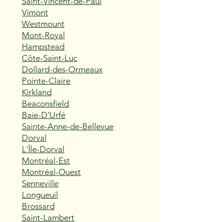
Saint-Vincent-de-Paul
Vimont
Westmount
Mont-Royal
Hampstead
Côte-Saint-Luc
Dollard-des-Ormeaux
Pointe-Claire
Kirkland
Beaconsfield
Baie-D'Urfé
Sainte-Anne-de-Bellevue
Dorval
L'Île-Dorval
Montréal-Est
Montréal-Ouest
Senneville
Longueuil
Brossard
Saint-Lambert