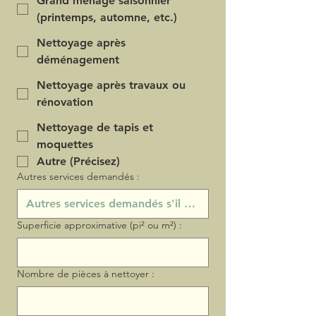
Grand ménage saisonnier
(printemps, automne, etc.)
Nettoyage après
déménagement
Nettoyage après travaux ou
rénovation
Nettoyage de tapis et
moquettes
Autre (Précisez)
Autres services demandés :
Superficie approximative (pi² ou m²) :
Nombre de pièces à nettoyer :