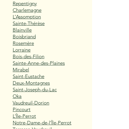
Repentigny
Charlemagne
L’Assomption
Sainte-Thérèse
Blainville
Boisbriand
Rosemère
Lorraine
Bois-des-Filion
Sainte-Anne-des-Plaines
Mirabel
Saint-Eustache
Deux-Montagnes
Saint-Joseph-du-Lac
Oka
Vaudreuil-Dorion
Pincourt
L’Île-Perrot
Notre-Dame-de-l’Île-Perrot