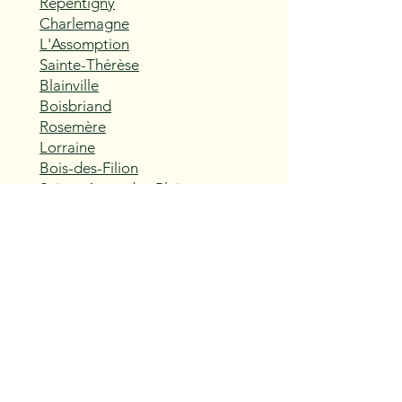
Repentigny
Charlemagne
L'Assomption
Sainte-Thérèse
Blainville
Boisbriand
Rosemère
Lorraine
Bois-des-Filion
Sainte-Anne-des-Plaines
Mirabel
Saint-Eustache
Deux-Montagnes
Saint-Joseph-du-Lac
Oka
Vaudreuil-Dorion
Pincourt
L'Île-Perrot
Notre-Dame-de-l'Île-Perrot
Terrasse-Vaudreuil