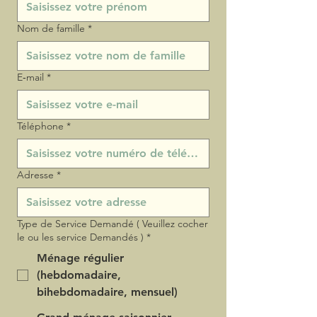
Nom de famille
*
E‑mail
*
Téléphone
*
Adresse
*
Type de Service Demandé ( Veuillez cocher
le ou les service Demandés )
*
Ménage régulier
(hebdomadaire,
bihebdomadaire, mensuel)