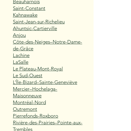
Beauharnois
Saint-Constant
Kahnawake
Saint-Jean-sur-Richelieu
Ahuntsic-Cartierville
Anjou
Côte-des-Neiges–Notre-Dame-
de-Grâce
Lachine
LaSalle
Le Plateau-Mont-Royal
Le Sud-Ouest
L’Île-Bizard–Sainte-Geneviève
Mercier–Hochelaga-
Maisonneuve
Montréal-Nord
Outremont
Pierrefonds-Roxboro
Rivière-des-Prairies–Pointe-aux-
Trembles