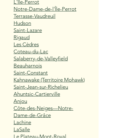
L'Île-Perrot
Notre-Dame-de-l'Île-Perrot
Terrasse-Vaudreuil
Hudson
Saint-Lazare
Rigaud
Les Cèdres
Coteau-du-Lac
Salaberry-de-Valleyfield
Beauharnois
Saint-Constant
Kahnawake (Territoire Mohawk)
Saint-Jean-sur-Richelieu
Ahuntsic-Cartierville
Anjou
Côte-des-Neiges—Notre-
Dame-de-Grâce
Lachine
LaSalle
Le Plateau-Mont-Royal