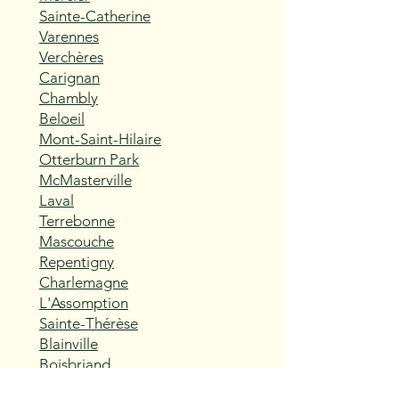
Sainte-Catherine
Varennes
Verchères
Carignan
Chambly
Beloeil
Mont-Saint-Hilaire
Otterburn Park
McMasterville
Laval
Terrebonne
Mascouche
Repentigny
Charlemagne
L'Assomption
Sainte-Thérèse
Blainville
Boisbriand
Rosemère