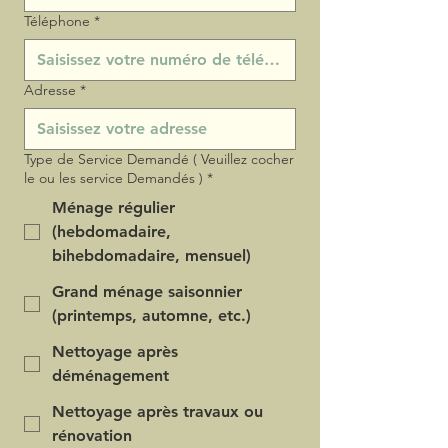
Téléphone
*
Adresse
*
Type de Service Demandé ( Veuillez cocher
le ou les service Demandés )
*
Ménage régulier
(hebdomadaire,
bihebdomadaire, mensuel)
Grand ménage saisonnier
(printemps, automne, etc.)
Nettoyage après
déménagement
Nettoyage après travaux ou
rénovation