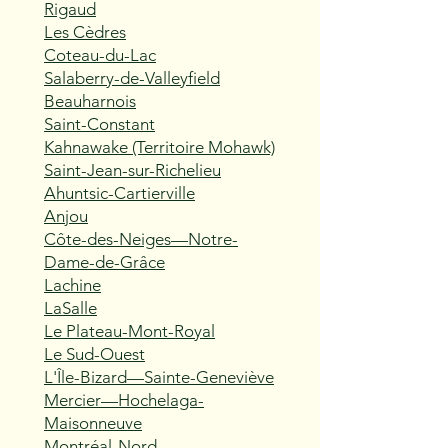
Rigaud
Les Cèdres
Coteau-du-Lac
Salaberry-de-Valleyfield
Beauharnois
Saint-Constant
Kahnawake (Territoire Mohawk)
Saint-Jean-sur-Richelieu
Ahuntsic-Cartierville
Anjou
Côte-des-Neiges—Notre-
Dame-de-Grâce
Lachine
LaSalle
Le Plateau-Mont-Royal
Le Sud-Ouest
L'Île-Bizard—Sainte-Geneviève
Mercier—Hochelaga-
Maisonneuve
Montréal-Nord