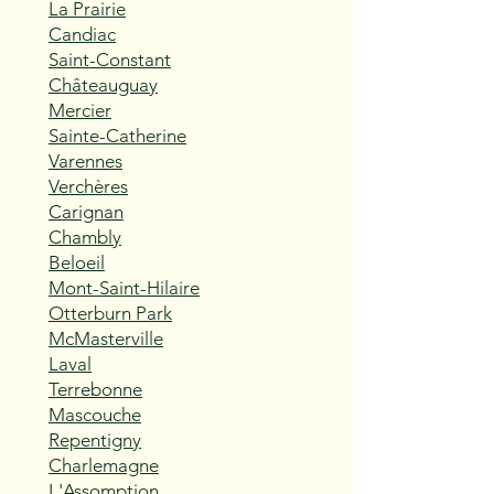
La Prairie
Candiac
Saint-Constant
Châteauguay
Mercier
Sainte-Catherine
Varennes
Verchères
Carignan
Chambly
Beloeil
Mont-Saint-Hilaire
Otterburn Park
McMasterville
Laval
Terrebonne
Mascouche
Repentigny
Charlemagne
L'Assomption