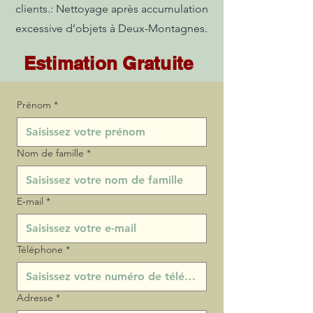
clients.: Nettoyage après accumulation
excessive d’objets à Deux-Montagnes.
Estimation Gratuite
Prénom
*
Nom de famille
*
E‑mail
*
Téléphone
*
Adresse
*