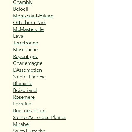
Chambly
Beloeil
Mont-Saint-Hilaire
Otterburn Park
McMasterville
Laval
Terrebonne
Mascouche
Repentigny
Charlemagne
L’Assomption
Sainte-Thérèse
Blainville
Boisbriand
Rosemère
Lorraine
Bois-des-Filion
Sainte-Anne-des-Plaines
Mirabel
Saint-Eustache