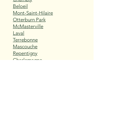
Beloeil
Mont-Saint-Hilaire
Otterburn Park
McMasterville
Laval
Terrebonne
Mascouche
Repentigny
Charlemagne
L'Assomption
Sainte-Thérèse
Blainville
Boisbriand
Rosemère
Lorraine
Bois-des-Filion
Sainte-Anne-des-Plaines
Mirabel
Saint-Eustache