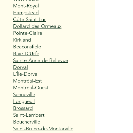
Mont-Royal
Hampstead
Côte-Saint-Luc
Dollard-des-Ormeaux
Pointe-Claire
Kirkland
Beaconsfield
Baie-D'Urfé
Sainte-Anne-de-Bellevue
Dorval
L'Île-Dorval
Montréal-Est
Montréal-Ouest
Senneville
Longueuil
Brossard
Saint-Lambert
Boucherville
Saint-Bruno-de-Montarville