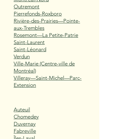
Outremont
Pierrefonds-Roxboro
Rivière-des-Prairies—Pointe-
aux-Trembles
Rosemont—La Petite-Patrie
Saint-Laurent
Saint-Léonard
Verdun
Ville-Marie (Centre-ville de
Montréal)
Villeray—Saint-Michel—Parc-
Extension
Auteuil
Chomedey
Duvernay
Fabreville
Îles-Laval