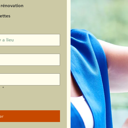
 rénovation
ettes
?
*
er