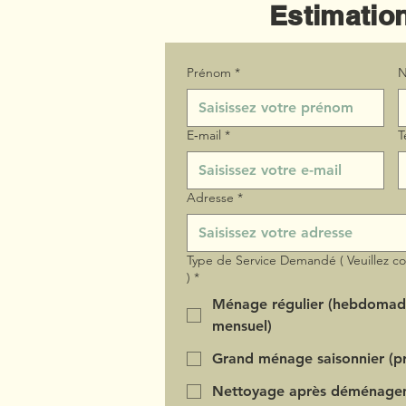
Estimation
Prénom
*
N
E‑mail
*
T
Adresse
*
Type de Service Demandé ( Veuillez c
)
*
Ménage régulier (hebdomad
mensuel)
Grand ménage saisonnier (pr
Nettoyage après déménage