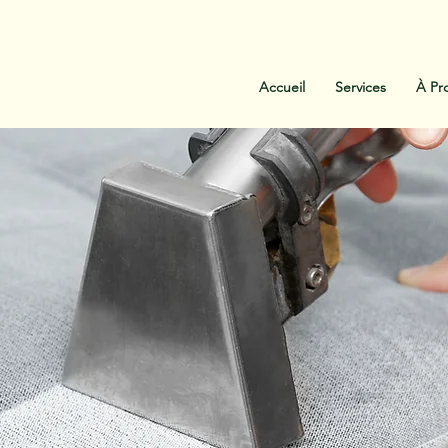
:
438-454-1303
Contactez-Nous
Accueil
Services
À Pr