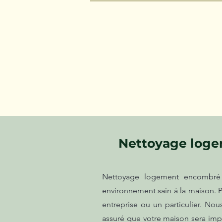
Nettoyage logem
Nettoyage logement encombré e
environnement sain à la maison. P
entreprise ou un particulier. No
assuré que votre maison sera impe