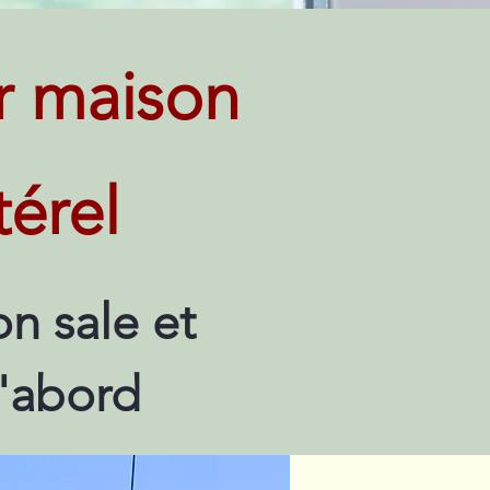
r maison
térel
n sale et
D'abord