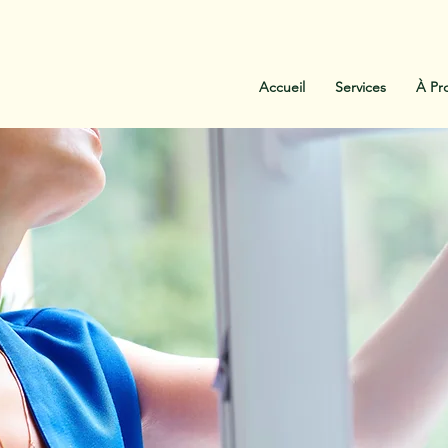
:
438-454-1303
Contactez-Nous
Accueil
Services
À Pr