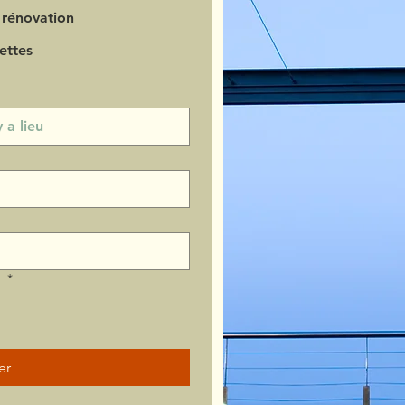
 rénovation
ettes
?
*
er