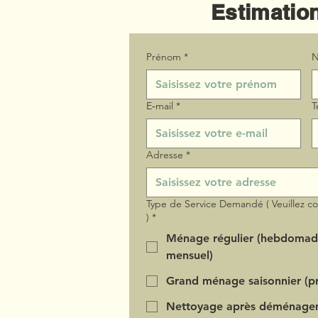
Estimation
Prénom
*
N
E‑mail
*
T
Adresse
*
Type de Service Demandé ( Veuillez c
)
*
Ménage régulier (hebdomad
mensuel)
Grand ménage saisonnier (pr
Nettoyage après déménage