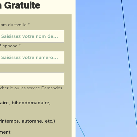
 Gratuite
om de famille
*
éléphone
*
ocher le ou les service Demandés
aire, bihebdomadaire,
intemps, automne, etc.)
ment