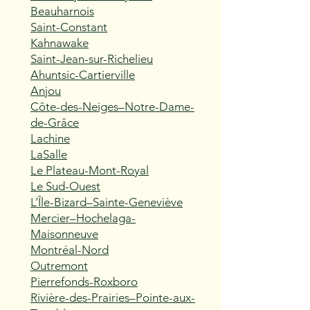
Beauharnois
Saint-Constant
Kahnawake
Saint-Jean-sur-Richelieu
Ahuntsic-Cartierville
Anjou
Côte-des-Neiges–Notre-Dame-
de-Grâce
Lachine
LaSalle
Le Plateau-Mont-Royal
Le Sud-Ouest
L’Île-Bizard–Sainte-Geneviève
Mercier–Hochelaga-
Maisonneuve
Montréal-Nord
Outremont
Pierrefonds-Roxboro
Rivière-des-Prairies–Pointe-aux-