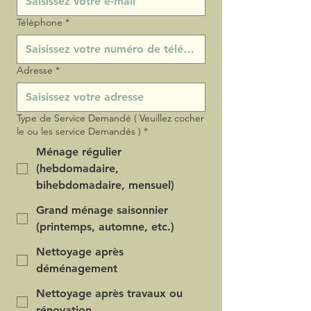
Téléphone
*
Adresse
*
Type de Service Demandé ( Veuillez cocher
le ou les service Demandés )
*
Ménage régulier
(hebdomadaire,
bihebdomadaire, mensuel)
Grand ménage saisonnier
(printemps, automne, etc.)
Nettoyage après
déménagement
Nettoyage après travaux ou
rénovation