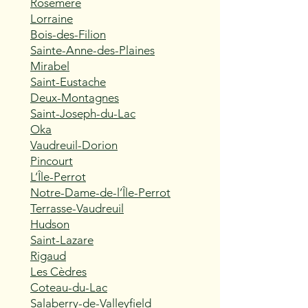
Rosemère
Lorraine
Bois-des-Filion
Sainte-Anne-des-Plaines
Mirabel
Saint-Eustache
Deux-Montagnes
Saint-Joseph-du-Lac
Oka
Vaudreuil-Dorion
Pincourt
L’Île-Perrot
Notre-Dame-de-l’Île-Perrot
Terrasse-Vaudreuil
Hudson
Saint-Lazare
Rigaud
Les Cèdres
Coteau-du-Lac
Salaberry-de-Valleyfield