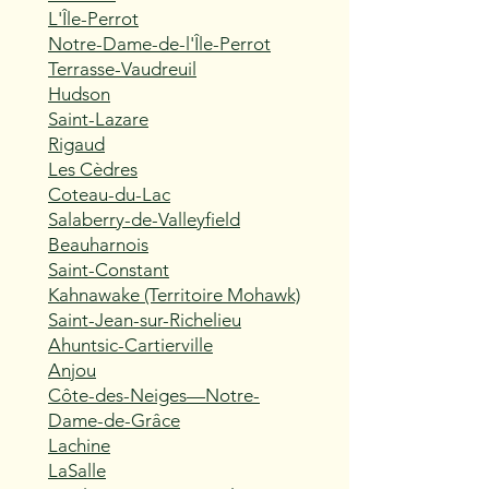
L'Île-Perrot
Notre-Dame-de-l'Île-Perrot
Terrasse-Vaudreuil
Hudson
Saint-Lazare
Rigaud
Les Cèdres
Coteau-du-Lac
Salaberry-de-Valleyfield
Beauharnois
Saint-Constant
Kahnawake (Territoire Mohawk)
Saint-Jean-sur-Richelieu
Ahuntsic-Cartierville
Anjou
Côte-des-Neiges—Notre-
Dame-de-Grâce
Lachine
LaSalle