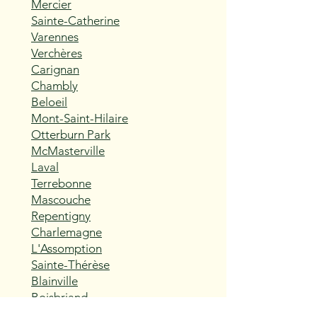
Mercier
Sainte-Catherine
Varennes
Verchères
Carignan
Chambly
Beloeil
Mont-Saint-Hilaire
Otterburn Park
McMasterville
Laval
Terrebonne
Mascouche
Repentigny
Charlemagne
L'Assomption
Sainte-Thérèse
Blainville
Boisbriand
Rosemère