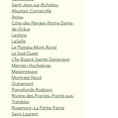
Saint-Jean-sur-Richelieu
Ahuntsic-Cartierville
Anjou
Côte-des-Neiges–Notre-Dame-
de-Grâce
Lachine
LaSalle
Le Plateau-Mont-Royal
Le Sud-Ouest
L’Île-Bizard–Sainte-Geneviève
Mercier–Hochelaga-
Maisonneuve
Montréal-Nord
Outremont
Pierrefonds-Roxboro
Rivière-des-Prairies–Pointe-aux-
Trembles
Rosemont–La Petite-Patrie
Saint-Laurent