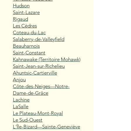
Hudson
Saint-Lazare
Rigaud
Les Cèdres
Coteau-du-Lac
Salaberry-de-Valleyfield
Beauharnois
Saint-Constant
Kahnawake (Territoire Mohawk)
Saint-Jean-sur-Richelieu
Ahuntsic-Cartierville
Anjou
Côte-des-Neiges—Notre-
Dame-de-Grâce
Lachine
LaSalle
Le Plateau-Mont-Royal
Le Sud-Ouest
L'Île-Bizard—Sainte-Geneviève