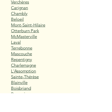
Verchères
Carignan
Chambly
Beloeil
Mont-Saint-Hilaire
Otterburn Park
McMasterville
Laval
Terrebonne
Mascouche
Repentigny
Charlemagne
L'Assomption
Sainte-Thérèse
Blainville
Boisbriand
Rosemère
Lorraine
Bois-des-Filion
Sainte-Anne-des-Plaines