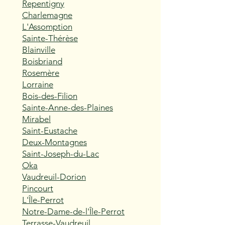
Repentigny
Charlemagne
L'Assomption
Sainte-Thérèse
Blainville
Boisbriand
Rosemère
Lorraine
Bois-des-Filion
Sainte-Anne-des-Plaines
Mirabel
Saint-Eustache
Deux-Montagnes
Saint-Joseph-du-Lac
Oka
Vaudreuil-Dorion
Pincourt
L'Île-Perrot
Notre-Dame-de-l'Île-Perrot
Terrasse-Vaudreuil