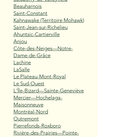
Beauharnois
Saint-Constant
Kahnawake (Territoire Mohawk)
Saint-Jean-sur-Richelieu
Ahuntsic-Cartierville
Anjou
Côte-des-Neiges—Notre-
Dame-de-Grâce
Lachine
LaSalle
Le Plateau-Mont-Royal
Le Sud-Ouest
L'Île-Bizard—Sainte-Geneviève
Mercier—Hochelaga-
Maisonneuve
Montréal-Nord
Outremont
Pierrefonds-Roxboro
Rivière-des-Prairies—Pointe-