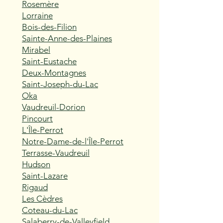
Rosemère
Lorraine
Bois-des-Filion
Sainte-Anne-des-Plaines
Mirabel
Saint-Eustache
Deux-Montagnes
Saint-Joseph-du-Lac
Oka
Vaudreuil-Dorion
Pincourt
L'Île-Perrot
Notre-Dame-de-l'Île-Perrot
Terrasse-Vaudreuil
Hudson
Saint-Lazare
Rigaud
Les Cèdres
Coteau-du-Lac
Salaberry-de-Valleyfield