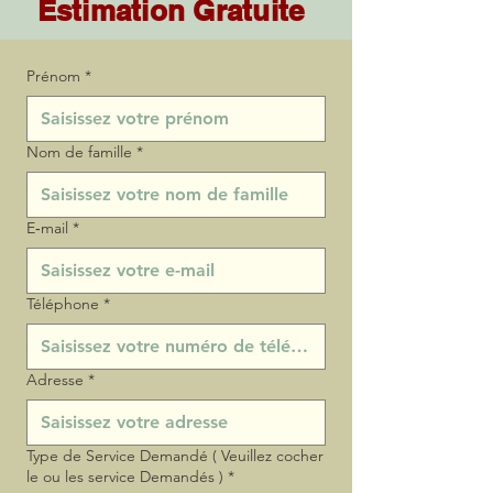
Estimation Gratuite
Prénom
*
Nom de famille
*
E‑mail
*
Téléphone
*
Adresse
*
Type de Service Demandé ( Veuillez cocher
le ou les service Demandés )
*