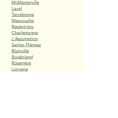
McMasterville
Laval
Terrebonne
Mascouche
Repentigny
Charlemagne
L'Assomption
Sainte-Thérèse
Blainville
Boisbriand
Rosemère
Lorraine
Bois-des-Filion
Sainte-Anne-des-Plaines
Mirabel
Saint-Eustache
Deux-Montagnes
Saint-Joseph-du-Lac
Oka
Vaudreuil-Dorion