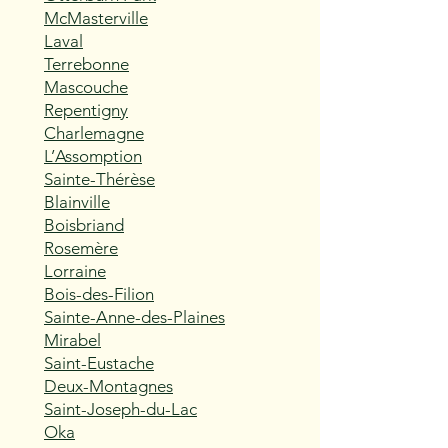
McMasterville
Laval
Terrebonne
Mascouche
Repentigny
Charlemagne
L’Assomption
Sainte-Thérèse
Blainville
Boisbriand
Rosemère
Lorraine
Bois-des-Filion
Sainte-Anne-des-Plaines
Mirabel
Saint-Eustache
Deux-Montagnes
Saint-Joseph-du-Lac
Oka