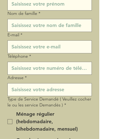
Nom de famille
*
E‑mail
*
Téléphone
*
Adresse
*
Type de Service Demandé ( Veuillez cocher
le ou les service Demandés )
*
Ménage régulier
(hebdomadaire,
bihebdomadaire, mensuel)