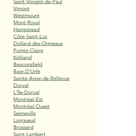
Saint-Vincent-de-Paul
Vimont
Westmount
Mont-Royal
Hampstead
Côte-Saint-Luc
Dollard-des-Ormeaux
Pointe-Claire
Kirkland
Beaconsfield
Baie-D'Urfé
Sainte-Anne-de-Bellevue
Dorval
L'Île-Dorval
Montréal-Est
Montréal-Ouest
Senneville
Longueuil
Brossard
Saint-Lambert