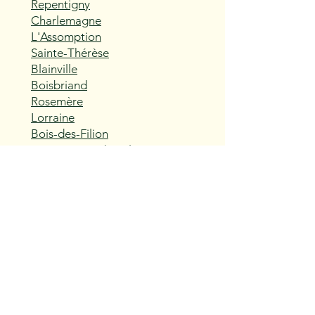
Repentigny
Charlemagne
L'Assomption
Sainte-Thérèse
Blainville
Boisbriand
Rosemère
Lorraine
Bois-des-Filion
Sainte-Anne-des-Plaines
Mirabel
Saint-Eustache
Deux-Montagnes
Saint-Joseph-du-Lac
Oka
Vaudreuil-Dorion
Pincourt
L'Île-Perrot
Notre-Dame-de-l'Île-Perrot
Terrasse-Vaudreuil