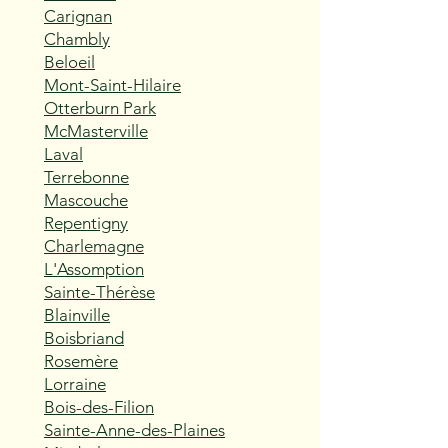
Carignan
Chambly
Beloeil
Mont-Saint-Hilaire
Otterburn Park
McMasterville
Laval
Terrebonne
Mascouche
Repentigny
Charlemagne
L'Assomption
Sainte-Thérèse
Blainville
Boisbriand
Rosemère
Lorraine
Bois-des-Filion
Sainte-Anne-des-Plaines