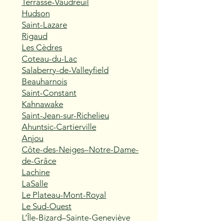
Terrasse-Vaudreuil
Hudson
Saint-Lazare
Rigaud
Les Cèdres
Coteau-du-Lac
Salaberry-de-Valleyfield
Beauharnois
Saint-Constant
Kahnawake
Saint-Jean-sur-Richelieu
Ahuntsic-Cartierville
Anjou
Côte-des-Neiges–Notre-Dame-
de-Grâce
Lachine
LaSalle
Le Plateau-Mont-Royal
Le Sud-Ouest
L’Île-Bizard–Sainte-Geneviève