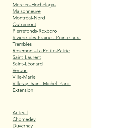
Mercier–Hochelaga-
Maisonneuve
Montréal-Nord
Outremont
Pierrefonds-Roxboro
Rivière-des-Prairies–Pointe-aux-
Trembles
Rosemont–La Petite-Patrie
Saint-Laurent
Saint-Léonard
Verdun
Ville-Marie
Villeray–Saint-Michel–Parc-
Extension
Auteuil
Chomedey
Duvernay