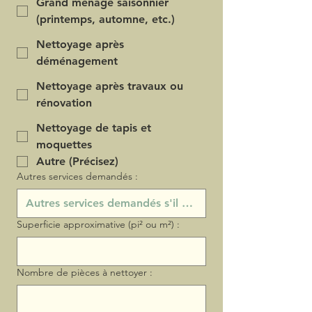
Grand ménage saisonnier
(printemps, automne, etc.)
Nettoyage après
déménagement
Nettoyage après travaux ou
rénovation
Nettoyage de tapis et
moquettes
Autre (Précisez)
Autres services demandés :
Superficie approximative (pi² ou m²) :
Nombre de pièces à nettoyer :