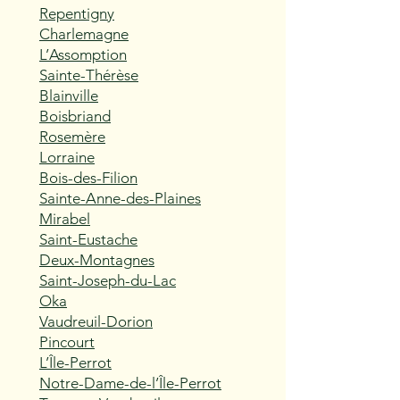
Repentigny
Charlemagne
L’Assomption
Sainte-Thérèse
Blainville
Boisbriand
Rosemère
Lorraine
Bois-des-Filion
Sainte-Anne-des-Plaines
Mirabel
Saint-Eustache
Deux-Montagnes
Saint-Joseph-du-Lac
Oka
Vaudreuil-Dorion
Pincourt
L’Île-Perrot
Notre-Dame-de-l’Île-Perrot