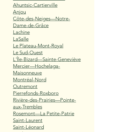
Ahuntsic-Cartierville
Anjou
Côte-des-Neiges—Notre-
Dame-de-Grâce
Lachine
LaSalle
Le Plateau-Mont-Royal
Le Sud-Ouest
L'Île-Bizard—Sainte-Geneviève
Mercier—Hochelaga-
Maisonneuve
Montréal-Nord
Outremont
Pierrefonds-Roxboro
Rivière-des-Prairies—Pointe-
aux-Trembles
Rosemont—La Petite-Patrie
Saint-Laurent
Saint-Léonard