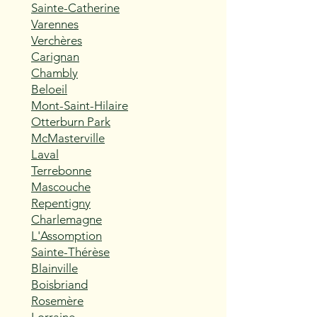
Sainte-Catherine
Varennes
Verchères
Carignan
Chambly
Beloeil
Mont-Saint-Hilaire
Otterburn Park
McMasterville
Laval
Terrebonne
Mascouche
Repentigny
Charlemagne
L'Assomption
Sainte-Thérèse
Blainville
Boisbriand
Rosemère