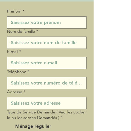
Prénom
*
Nom de famille
*
E‑mail
*
Téléphone
*
Adresse
*
Type de Service Demandé ( Veuillez cocher
le ou les service Demandés )
*
Ménage régulier