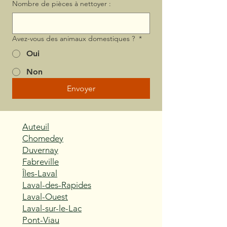
Nombre de pièces à nettoyer :
Avez-vous des animaux domestiques ?
*
Oui
Non
Envoyer
Auteuil
Chomedey
Duvernay
Fabreville
Îles-Laval
Laval-des-Rapides
Laval-Ouest
Laval-sur-le-Lac
Pont-Viau