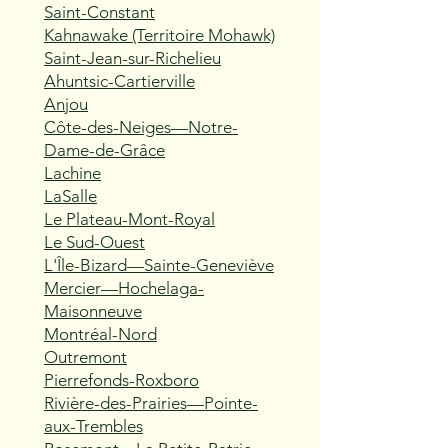
Saint-Constant
Kahnawake (Territoire Mohawk)
Saint-Jean-sur-Richelieu
Ahuntsic-Cartierville
Anjou
Côte-des-Neiges—Notre-
Dame-de-Grâce
Lachine
LaSalle
Le Plateau-Mont-Royal
Le Sud-Ouest
L'Île-Bizard—Sainte-Geneviève
Mercier—Hochelaga-
Maisonneuve
Montréal-Nord
Outremont
Pierrefonds-Roxboro
Rivière-des-Prairies—Pointe-
aux-Trembles