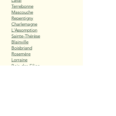
Laval
Terrebonne
Mascouche
Repentigny
Charlemagne
L'Assomption
Sainte-Thérèse
Blainville
Boisbriand
Rosemère
Lorraine
Bois-des-Filion
Sainte-Anne-des-Plaines
Mirabel
Saint-Eustache
Deux-Montagnes
Saint-Joseph-du-Lac
Oka
Vaudreuil-Dorion
Pincourt