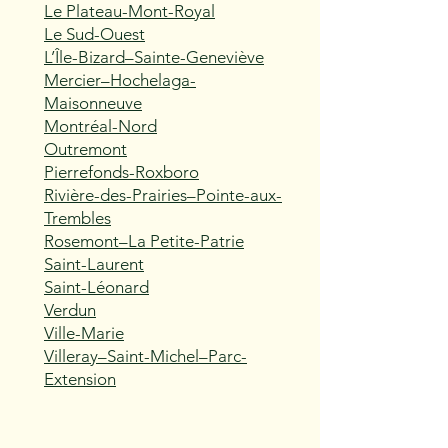
Le Plateau-Mont-Royal
Le Sud-Ouest
L’Île-Bizard–Sainte-Geneviève
Mercier–Hochelaga-
Maisonneuve
Montréal-Nord
Outremont
Pierrefonds-Roxboro
Rivière-des-Prairies–Pointe-aux-
Trembles
Rosemont–La Petite-Patrie
Saint-Laurent
Saint-Léonard
Verdun
Ville-Marie
Villeray–Saint-Michel–Parc-
Extension