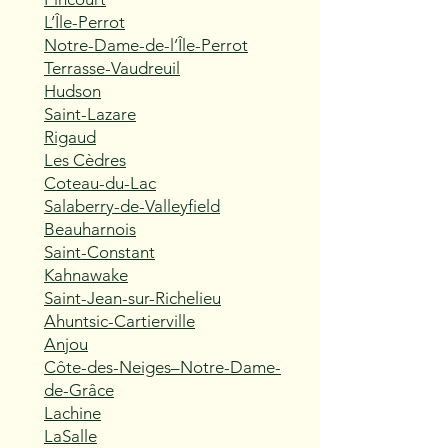
L’Île-Perrot
Notre-Dame-de-l’Île-Perrot
Terrasse-Vaudreuil
Hudson
Saint-Lazare
Rigaud
Les Cèdres
Coteau-du-Lac
Salaberry-de-Valleyfield
Beauharnois
Saint-Constant
Kahnawake
Saint-Jean-sur-Richelieu
Ahuntsic-Cartierville
Anjou
Côte-des-Neiges–Notre-Dame-
de-Grâce
Lachine
LaSalle