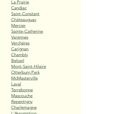
La Prairie
Candiac
Saint-Constant
Châteauguay
Mercier
Sainte-Catherine
Varennes
Verchères
Carignan
Chambly
Beloeil
Mont-Saint-Hilaire
Otterburn Park
McMasterville
Laval
Terrebonne
Mascouche
Repentigny
Charlemagne
L'Assomption