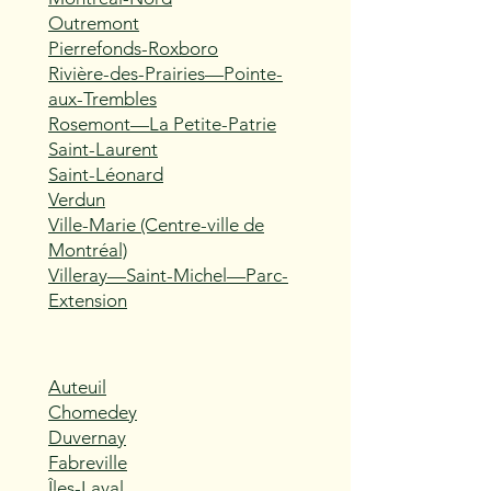
Outremont
Pierrefonds-Roxboro
Rivière-des-Prairies—Pointe-
aux-Trembles
Rosemont—La Petite-Patrie
Saint-Laurent
Saint-Léonard
Verdun
Ville-Marie (Centre-ville de
Montréal)
Villeray—Saint-Michel—Parc-
Extension
Auteuil
Chomedey
Duvernay
Fabreville
Îles-Laval