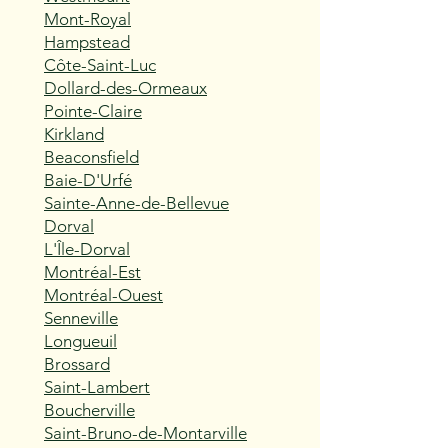
Mont-Royal
Hampstead
Côte-Saint-Luc
Dollard-des-Ormeaux
Pointe-Claire
Kirkland
Beaconsfield
Baie-D'Urfé
Sainte-Anne-de-Bellevue
Dorval
L'Île-Dorval
Montréal-Est
Montréal-Ouest
Senneville
Longueuil
Brossard
Saint-Lambert
Boucherville
Saint-Bruno-de-Montarville