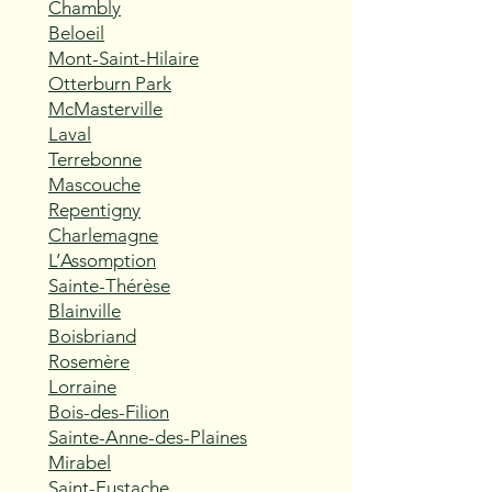
Chambly
Beloeil
Mont-Saint-Hilaire
Otterburn Park
McMasterville
Laval
Terrebonne
Mascouche
Repentigny
Charlemagne
L’Assomption
Sainte-Thérèse
Blainville
Boisbriand
Rosemère
Lorraine
Bois-des-Filion
Sainte-Anne-des-Plaines
Mirabel
Saint-Eustache