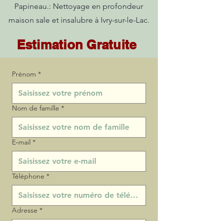
Papineau.: Nettoyage en profondeur
maison sale et insalubre à Ivry-sur-le-Lac.
Estimation Gratuite
Prénom
*
Nom de famille
*
E‑mail
*
Téléphone
*
Adresse
*