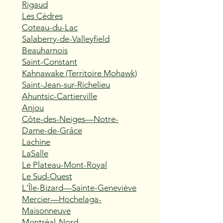
Rigaud
Les Cèdres
Coteau-du-Lac
Salaberry-de-Valleyfield
Beauharnois
Saint-Constant
Kahnawake (Territoire Mohawk)
Saint-Jean-sur-Richelieu
Ahuntsic-Cartierville
Anjou
Côte-des-Neiges—Notre-
Dame-de-Grâce
Lachine
LaSalle
Le Plateau-Mont-Royal
Le Sud-Ouest
L'Île-Bizard—Sainte-Geneviève
Mercier—Hochelaga-
Maisonneuve
Montréal-Nord