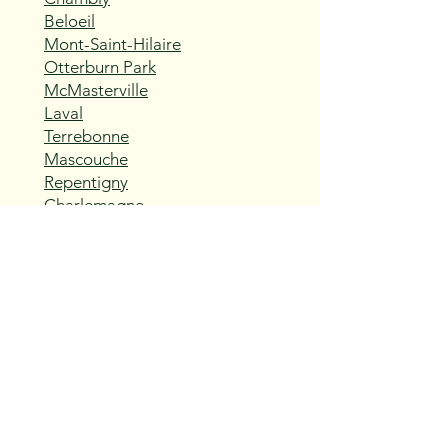
Beloeil
Mont-Saint-Hilaire
Otterburn Park
McMasterville
Laval
Terrebonne
Mascouche
Repentigny
Charlemagne
L'Assomption
Sainte-Thérèse
Blainville
Boisbriand
Rosemère
Lorraine
Bois-des-Filion
Sainte-Anne-des-Plaines
Mirabel
Saint-Eustache