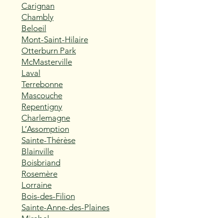
Carignan
Chambly
Beloeil
Mont-Saint-Hilaire
Otterburn Park
McMasterville
Laval
Terrebonne
Mascouche
Repentigny
Charlemagne
L’Assomption
Sainte-Thérèse
Blainville
Boisbriand
Rosemère
Lorraine
Bois-des-Filion
Sainte-Anne-des-Plaines