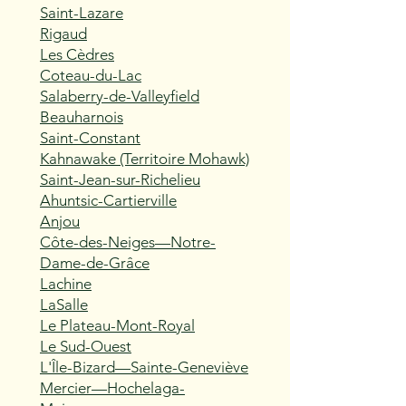
Saint-Lazare
Rigaud
Les Cèdres
Coteau-du-Lac
Salaberry-de-Valleyfield
Beauharnois
Saint-Constant
Kahnawake (Territoire Mohawk)
Saint-Jean-sur-Richelieu
Ahuntsic-Cartierville
Anjou
Côte-des-Neiges—Notre-
Dame-de-Grâce
Lachine
LaSalle
Le Plateau-Mont-Royal
Le Sud-Ouest
L'Île-Bizard—Sainte-Geneviève
Mercier—Hochelaga-