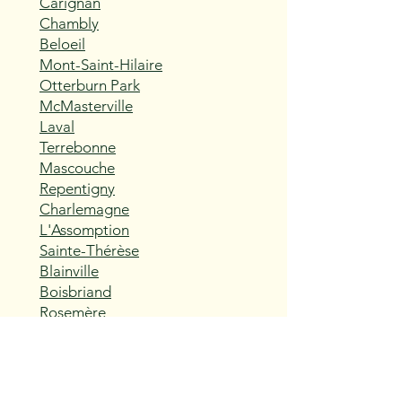
Carignan
Chambly
Beloeil
Mont-Saint-Hilaire
Otterburn Park
McMasterville
Laval
Terrebonne
Mascouche
Repentigny
Charlemagne
L'Assomption
Sainte-Thérèse
Blainville
Boisbriand
Rosemère
Lorraine
Bois-des-Filion
Sainte-Anne-des-Plaines
Mirabel