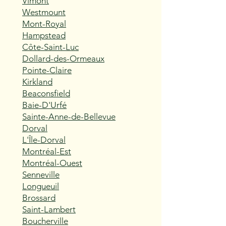
Vimont
Westmount
Mont-Royal
Hampstead
Côte-Saint-Luc
Dollard-des-Ormeaux
Pointe-Claire
Kirkland
Beaconsfield
Baie-D'Urfé
Sainte-Anne-de-Bellevue
Dorval
L'Île-Dorval
Montréal-Est
Montréal-Ouest
Senneville
Longueuil
Brossard
Saint-Lambert
Boucherville