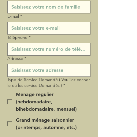
E‑mail
*
Téléphone
*
Adresse
*
Type de Service Demandé ( Veuillez cocher
le ou les service Demandés )
*
Ménage régulier
(hebdomadaire,
bihebdomadaire, mensuel)
Grand ménage saisonnier
(printemps, automne, etc.)