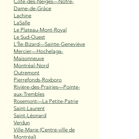
Côte-des-Neiges—Notre-
Dame-de-Grâce
Lachine
LaSalle
Le Plateau-Mont-Royal
Le Sud-Ouest
L'Île-Bizard—Sainte-Geneviève
Mercier—Hochelaga-
Maisonneuve
Montréal-Nord
Outremont
Pierrefonds-Roxboro
Rivière-des-Prairies—Pointe-
aux-Trembles
Rosemont—La Petite-Patrie
Saint-Laurent
Saint-Léonard
Verdun
Ville-Marie (Centre-ville de
Montréal)