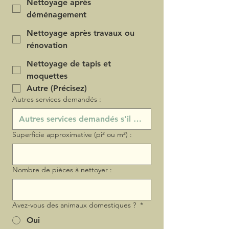
Nettoyage après
déménagement
Nettoyage après travaux ou
rénovation
Nettoyage de tapis et
moquettes
Autre (Précisez)
Autres services demandés :
Superficie approximative (pi² ou m²) :
Nombre de pièces à nettoyer :
Avez-vous des animaux domestiques ?
*
Oui