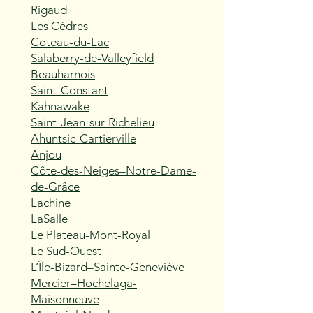
Rigaud
Les Cèdres
Coteau-du-Lac
Salaberry-de-Valleyfield
Beauharnois
Saint-Constant
Kahnawake
Saint-Jean-sur-Richelieu
Ahuntsic-Cartierville
Anjou
Côte-des-Neiges–Notre-Dame-
de-Grâce
Lachine
LaSalle
Le Plateau-Mont-Royal
Le Sud-Ouest
L’Île-Bizard–Sainte-Geneviève
Mercier–Hochelaga-
Maisonneuve