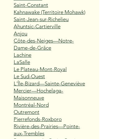
Saint-Constant
Kahnawake (Territoire Mohawk)
Saint-Jean-sur-Richelieu
Ahuntsic-Cartierville
Anjou
Côte-des-Neiges—Notre-
Dame-de-Grâce
Lachine
LaSalle
Le Plateau-Mont-Royal
Le Sud-Ouest
L'Île-Bizard—Sainte-Geneviève
Mercier—Hochelaga-
Maisonneuve
Montréal-Nord
Outremont
Pierrefonds-Roxboro
Rivière-des-Prairies—Pointe-
aux-Trembles