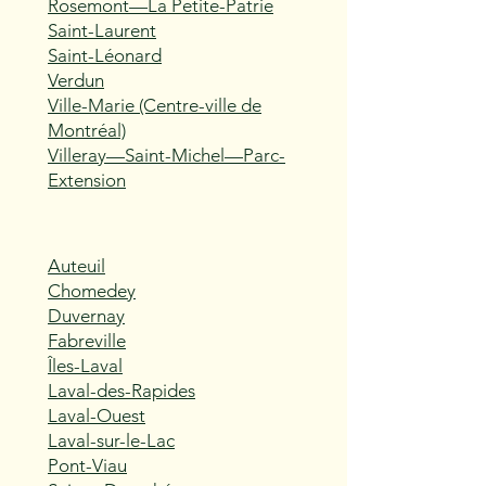
Rosemont—La Petite-Patrie
Saint-Laurent
Saint-Léonard
Verdun
Ville-Marie (Centre-ville de
Montréal)
Villeray—Saint-Michel—Parc-
Extension
Auteuil
Chomedey
Duvernay
Fabreville
Îles-Laval
Laval-des-Rapides
Laval-Ouest
Laval-sur-le-Lac
Pont-Viau