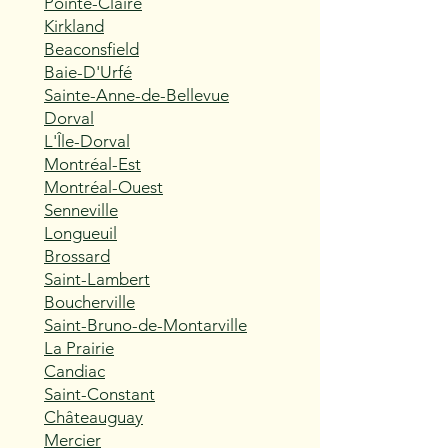
Pointe-Claire
Kirkland
Beaconsfield
Baie-D'Urfé
Sainte-Anne-de-Bellevue
Dorval
L'Île-Dorval
Montréal-Est
Montréal-Ouest
Senneville
Longueuil
Brossard
Saint-Lambert
Boucherville
Saint-Bruno-de-Montarville
La Prairie
Candiac
Saint-Constant
Châteauguay
Mercier