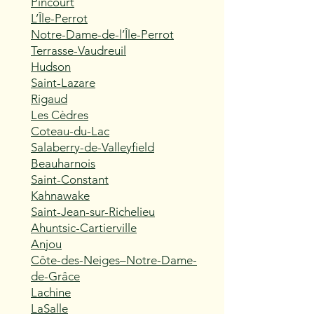
Pincourt
L’Île-Perrot
Notre-Dame-de-l’Île-Perrot
Terrasse-Vaudreuil
Hudson
Saint-Lazare
Rigaud
Les Cèdres
Coteau-du-Lac
Salaberry-de-Valleyfield
Beauharnois
Saint-Constant
Kahnawake
Saint-Jean-sur-Richelieu
Ahuntsic-Cartierville
Anjou
Côte-des-Neiges–Notre-Dame-
de-Grâce
Lachine
LaSalle