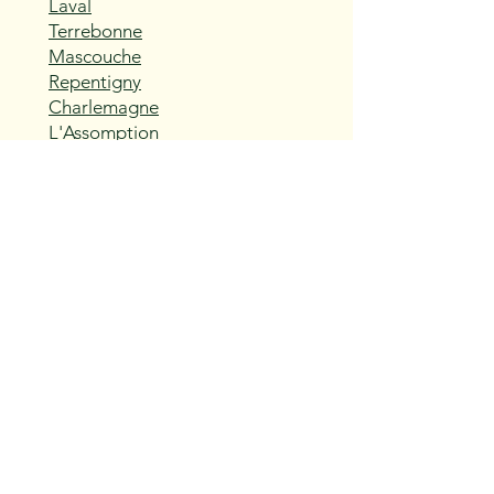
Laval
Terrebonne
Mascouche
Repentigny
Charlemagne
L'Assomption
Sainte-Thérèse
Blainville
Boisbriand
Rosemère
Lorraine
Bois-des-Filion
Sainte-Anne-des-Plaines
Mirabel
Saint-Eustache
Deux-Montagnes
Saint-Joseph-du-Lac
Oka
Vaudreuil-Dorion
Pincourt