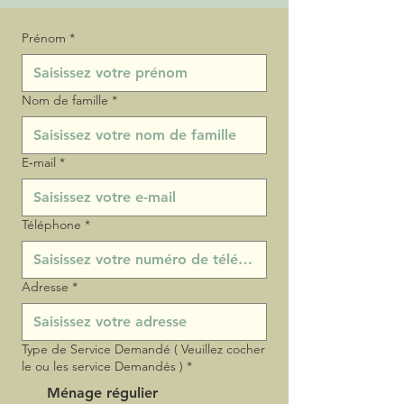
Prénom
*
Nom de famille
*
E‑mail
*
Téléphone
*
Adresse
*
Type de Service Demandé ( Veuillez cocher
le ou les service Demandés )
*
Ménage régulier