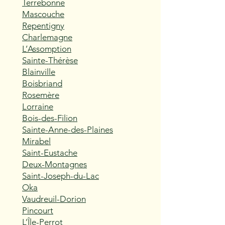
Terrebonne
Mascouche
Repentigny
Charlemagne
L’Assomption
Sainte-Thérèse
Blainville
Boisbriand
Rosemère
Lorraine
Bois-des-Filion
Sainte-Anne-des-Plaines
Mirabel
Saint-Eustache
Deux-Montagnes
Saint-Joseph-du-Lac
Oka
Vaudreuil-Dorion
Pincourt
L’Île-Perrot