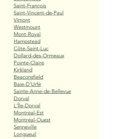
Saint-François
Saint-Vincent-de-Paul
Vimont
Westmount
Mont-Royal
Hampstead
Côte-Saint-Luc
Dollard-des-Ormeaux
Pointe-Claire
Kirkland
Beaconsfield
Baie-D'Urfé
Sainte-Anne-de-Bellevue
Dorval
L'Île-Dorval
Montréal-Est
Montréal-Ouest
Senneville
Longueuil