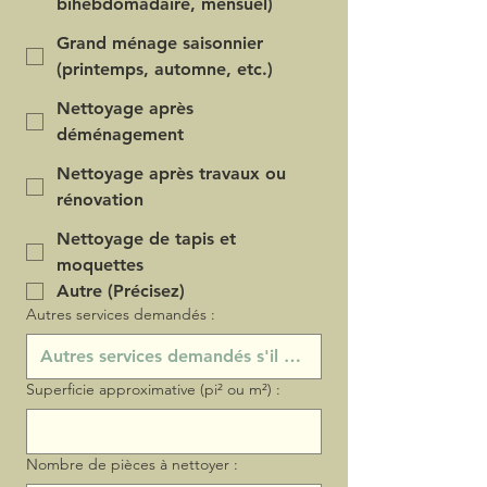
bihebdomadaire, mensuel)
Grand ménage saisonnier
(printemps, automne, etc.)
Nettoyage après
déménagement
Nettoyage après travaux ou
rénovation
Nettoyage de tapis et
moquettes
Autre (Précisez)
Autres services demandés :
Superficie approximative (pi² ou m²) :
Nombre de pièces à nettoyer :