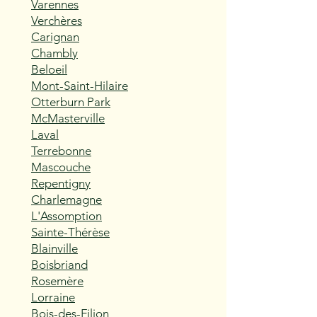
Varennes
Verchères
Carignan
Chambly
Beloeil
Mont-Saint-Hilaire
Otterburn Park
McMasterville
Laval
Terrebonne
Mascouche
Repentigny
Charlemagne
L'Assomption
Sainte-Thérèse
Blainville
Boisbriand
Rosemère
Lorraine
Bois-des-Filion