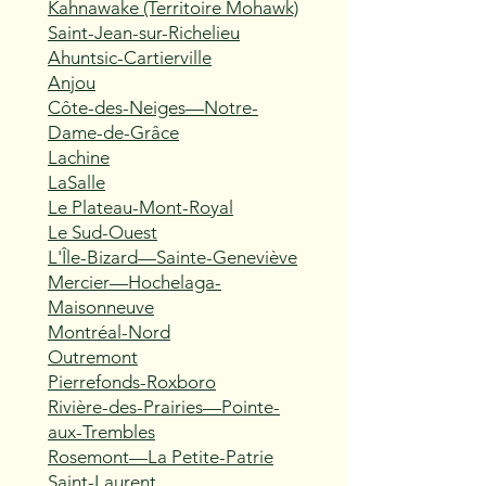
Kahnawake (Territoire Mohawk)
Saint-Jean-sur-Richelieu
Ahuntsic-Cartierville
Anjou
Côte-des-Neiges—Notre-
Dame-de-Grâce
Lachine
LaSalle
Le Plateau-Mont-Royal
Le Sud-Ouest
L'Île-Bizard—Sainte-Geneviève
Mercier—Hochelaga-
Maisonneuve
Montréal-Nord
Outremont
Pierrefonds-Roxboro
Rivière-des-Prairies—Pointe-
aux-Trembles
Rosemont—La Petite-Patrie
Saint-Laurent