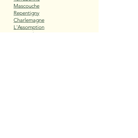
Mascouche
Repentigny
Charlemagne
L'Assomption
Sainte-Thérèse
Blainville
Boisbriand
Rosemère
Lorraine
Bois-des-Filion
Sainte-Anne-des-Plaines
Mirabel
Saint-Eustache
Deux-Montagnes
Saint-Joseph-du-Lac
Oka
Vaudreuil-Dorion
Pincourt
L'Île-Perrot