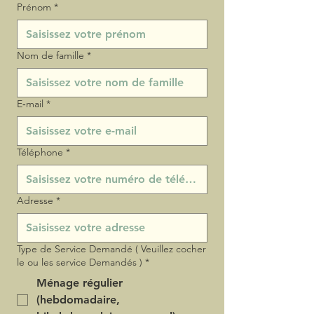
Prénom
*
Nom de famille
*
E‑mail
*
Téléphone
*
Adresse
*
Type de Service Demandé ( Veuillez cocher
le ou les service Demandés )
*
Ménage régulier
(hebdomadaire,