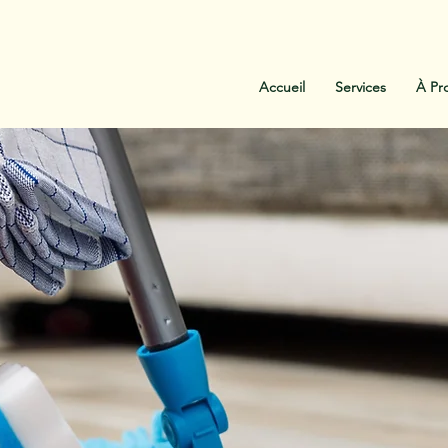
:
438-454-1303
Contactez-Nous
Accueil
Services
À Pr