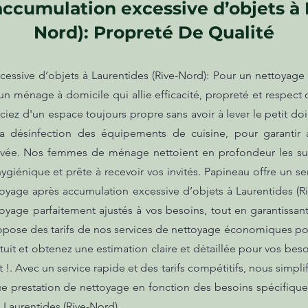
ccumulation excessive d’objets à 
Nord): Propreté De Qualité
ssive d’objets à Laurentides (Rive-Nord): Pour un nettoyage r
n ménage à domicile qui allie efficacité, propreté et respect
iciez d'un espace toujours propre sans avoir à lever le petit d
 désinfection des équipements de cuisine, pour garantir
ivée. Nos femmes de ménage nettoient en profondeur les surfac
hygiénique et prête à recevoir vos invités. Papineau offre un s
ttoyage après accumulation excessive d’objets à Laurentides (
toyage parfaitement ajustés à vos besoins, tout en garantissan
opose des tarifs de nos services de nettoyage économiques pou
uit et obtenez une estimation claire et détaillée pour vos be
!. Avec un service rapide et des tarifs compétitifs, nous simpl
 prestation de nettoyage en fonction des besoins spécifiques
 Laurentides (Rive-Nord).