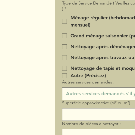
Type de Service Demandé ( Veuillez c
)
*
Ménage régulier (hebdomad
mensuel)
Grand ménage saisonnier (pr
Nettoyage après déménage
Nettoyage après travaux ou
Nettoyage de tapis et moqu
Autre (Précisez)
Autres services demandés :
Superficie approximative (pi² ou m²) :
Nombre de pièces à nettoyer :