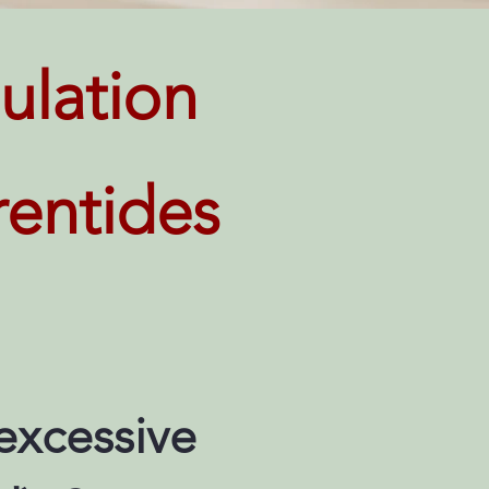
ulation
rentides
excessive