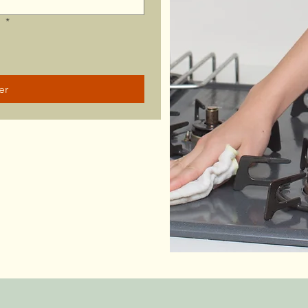
?
*
er