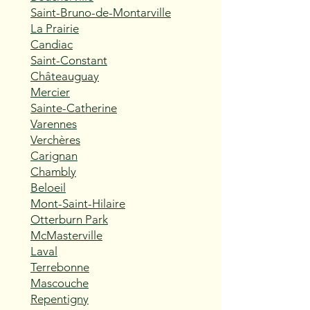
Saint-Bruno-de-Montarville
La Prairie
Candiac
Saint-Constant
Châteauguay
Mercier
Sainte-Catherine
Varennes
Verchères
Carignan
Chambly
Beloeil
Mont-Saint-Hilaire
Otterburn Park
McMasterville
Laval
Terrebonne
Mascouche
Repentigny