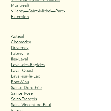
Montréal)
Villeray—Saint-Michel—Parc-
Extension
Auteuil
Chomedey
Duvernay
Fabreville
Îles-Laval
Laval-des-Rapides
Laval-Ouest
Laval-sur-le-Lac
Pont-Viau
Sainte-Dorothée
Sainte-Rose
Saint-François
Saint-Vincent-de-Paul
Vimont