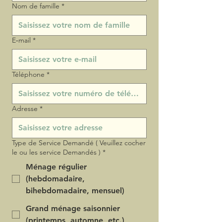
Nom de famille
*
E‑mail
*
Téléphone
*
Adresse
*
Type de Service Demandé ( Veuillez cocher
le ou les service Demandés )
*
Ménage régulier
(hebdomadaire,
bihebdomadaire, mensuel)
Grand ménage saisonnier
(printemps, automne, etc.)