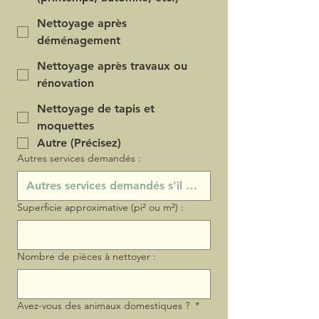
Nettoyage après
déménagement
Nettoyage après travaux ou
rénovation
Nettoyage de tapis et
moquettes
Autre (Précisez)
Autres services demandés :
Superficie approximative (pi² ou m²) :
Nombre de pièces à nettoyer :
Avez-vous des animaux domestiques ?
*