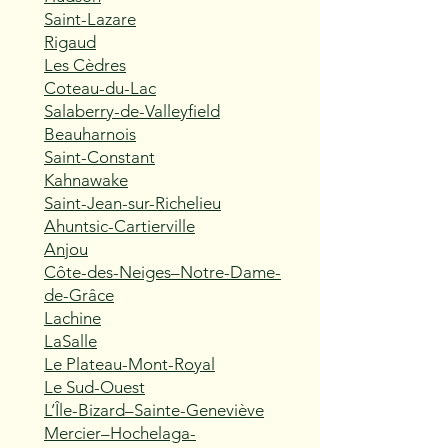
Saint-Lazare
Rigaud
Les Cèdres
Coteau-du-Lac
Salaberry-de-Valleyfield
Beauharnois
Saint-Constant
Kahnawake
Saint-Jean-sur-Richelieu
Ahuntsic-Cartierville
Anjou
Côte-des-Neiges–Notre-Dame-
de-Grâce
Lachine
LaSalle
Le Plateau-Mont-Royal
Le Sud-Ouest
L’Île-Bizard–Sainte-Geneviève
Mercier–Hochelaga-