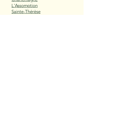
L'Assomption
Sainte-Thérèse
Blainville
Boisbriand
Rosemère
Lorraine
Bois-des-Filion
Sainte-Anne-des-Plaines
Mirabel
Saint-Eustache
Deux-Montagnes
Saint-Joseph-du-Lac
Oka
Vaudreuil-Dorion
Pincourt
L'Île-Perrot
Notre-Dame-de-l'Île-Perrot
Terrasse-Vaudreuil
Hudson