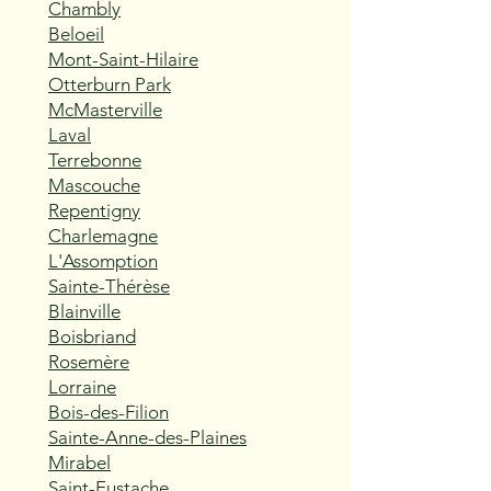
Chambly
Beloeil
Mont-Saint-Hilaire
Otterburn Park
McMasterville
Laval
Terrebonne
Mascouche
Repentigny
Charlemagne
L'Assomption
Sainte-Thérèse
Blainville
Boisbriand
Rosemère
Lorraine
Bois-des-Filion
Sainte-Anne-des-Plaines
Mirabel
Saint-Eustache