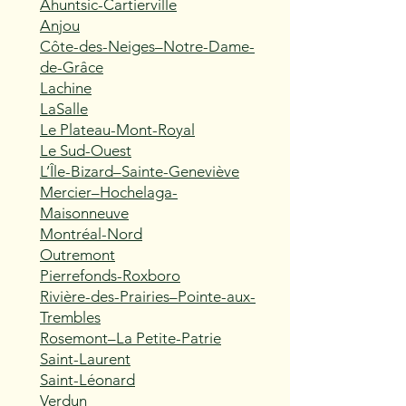
Ahuntsic-Cartierville
Anjou
Côte-des-Neiges–Notre-Dame-
de-Grâce
Lachine
LaSalle
Le Plateau-Mont-Royal
Le Sud-Ouest
L’Île-Bizard–Sainte-Geneviève
Mercier–Hochelaga-
Maisonneuve
Montréal-Nord
Outremont
Pierrefonds-Roxboro
Rivière-des-Prairies–Pointe-aux-
Trembles
Rosemont–La Petite-Patrie
Saint-Laurent
Saint-Léonard
Verdun