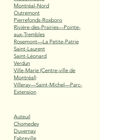
Montréal-Nord
Outremont
Pierrefonds-Roxboro
Rivière-des-Prairies—Pointe-
aux-Trembles
Rosemont—La Petite-Patrie
Saint-Laurent
Saint-Léonard
Verdun
Ville-Marie (Centre-ville de
Montréal)
Villeray—Saint-Michel—Parc-
Extension
Auteuil
Chomedey
Duvernay
Fabreville