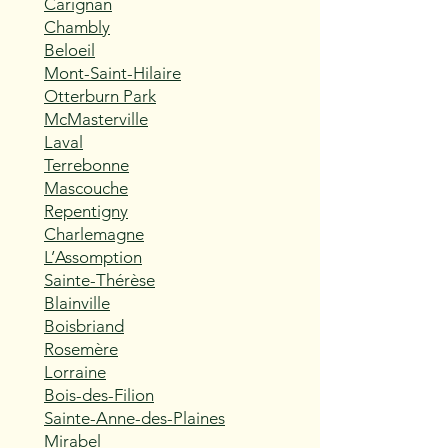
Carignan
Chambly
Beloeil
Mont-Saint-Hilaire
Otterburn Park
McMasterville
Laval
Terrebonne
Mascouche
Repentigny
Charlemagne
L’Assomption
Sainte-Thérèse
Blainville
Boisbriand
Rosemère
Lorraine
Bois-des-Filion
Sainte-Anne-des-Plaines
Mirabel