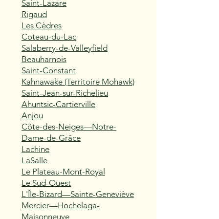
Saint-Lazare
Rigaud
Les Cèdres
Coteau-du-Lac
Salaberry-de-Valleyfield
Beauharnois
Saint-Constant
Kahnawake (Territoire Mohawk)
Saint-Jean-sur-Richelieu
Ahuntsic-Cartierville
Anjou
Côte-des-Neiges—Notre-
Dame-de-Grâce
Lachine
LaSalle
Le Plateau-Mont-Royal
Le Sud-Ouest
L'Île-Bizard—Sainte-Geneviève
Mercier—Hochelaga-
Maisonneuve