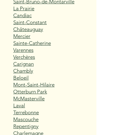
Saint-Bruno-de-Montarville
La Prairie
Candiac
Saint-Constant
Châteauguay
Mercier
Sainte-Catherine
Varennes
Verchères
Carignan
Chambly
Beloeil
Mont-Saint-Hilaire
Otterburn Park
McMasterville
Laval
Terrebonne
Mascouche
Repentigny
Charlemagne