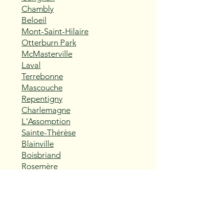
Chambly
Beloeil
Mont-Saint-Hilaire
Otterburn Park
McMasterville
Laval
Terrebonne
Mascouche
Repentigny
Charlemagne
L'Assomption
Sainte-Thérèse
Blainville
Boisbriand
Rosemère
Lorraine
Bois-des-Filion
Sainte-Anne-des-Plaines
Mirabel