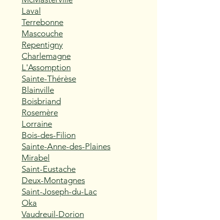
Laval
Terrebonne
Mascouche
Repentigny
Charlemagne
L'Assomption
Sainte-Thérèse
Blainville
Boisbriand
Rosemère
Lorraine
Bois-des-Filion
Sainte-Anne-des-Plaines
Mirabel
Saint-Eustache
Deux-Montagnes
Saint-Joseph-du-Lac
Oka
Vaudreuil-Dorion