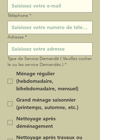
Téléphone
*
Adresse
*
Type de Service Demandé ( Veuillez cocher
le ou les service Demandés )
*
Ménage régulier
(hebdomadaire,
bihebdomadaire, mensuel)
Grand ménage saisonnier
(printemps, automne, etc.)
Nettoyage après
déménagement
Nettoyage après travaux ou