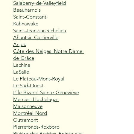
Salaberry-de-Valleyfield
Beauharnois
Saint-Constant
Kahnawake
Saint-Jean-sur-Richelieu
Ahuntsic-Cartierville
Anjou
Côte-des-Neiges–Notre-Dame-
de-Grâce
Lachine
LaSalle
Le Plateau-Mont-Royal
Le Sud-Ouest
L’Île-Bizard–Sainte-Geneviève
Mercier–Hochelaga-
Maisonneuve
Montréal-Nord
Outremont
Pierrefonds-Roxboro
Rivière-des-Prairies–Pointe-aux-