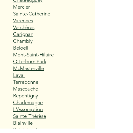
Châteauguay
Mercier
Sainte-Catherine
Varennes
Verchères
Carignan
Chambly
Beloeil
Mont-Saint-Hilaire
Otterburn Park
McMasterville
Laval
Terrebonne
Mascouche
Repentigny
Charlemagne
L'Assomption
Sainte-Thérèse
Blainville
Boisbriand