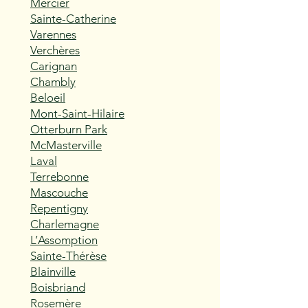
Mercier
Sainte-Catherine
Varennes
Verchères
Carignan
Chambly
Beloeil
Mont-Saint-Hilaire
Otterburn Park
McMasterville
Laval
Terrebonne
Mascouche
Repentigny
Charlemagne
L’Assomption
Sainte-Thérèse
Blainville
Boisbriand
Rosemère