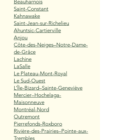
Beauharnois
Saint-Constant
Kahnawake
Saint-Jean-sur-Richelieu
Ahuntsic-Cartierville
Anjou
Côte-des-Neiges–Notre-Dame-
de-Grâce
Lachine
LaSalle
Le Plateau-Mont-Royal
Le Sud-Ouest
L’Île-Bizard–Sainte-Geneviève
Mercier–Hochelaga-
Maisonneuve
Montréal-Nord
Outremont
Pierrefonds-Roxboro
Rivière-des-Prairies–Pointe-aux-
Trembles