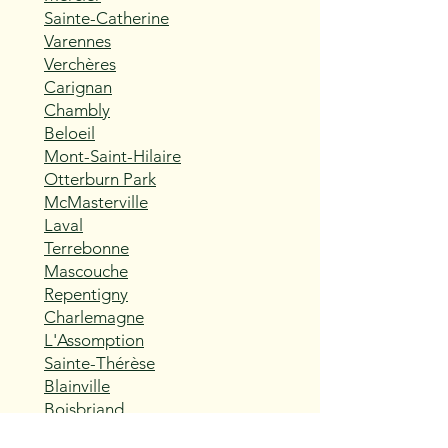
Sainte-Catherine
Varennes
Verchères
Carignan
Chambly
Beloeil
Mont-Saint-Hilaire
Otterburn Park
McMasterville
Laval
Terrebonne
Mascouche
Repentigny
Charlemagne
L'Assomption
Sainte-Thérèse
Blainville
Boisbriand
Rosemère