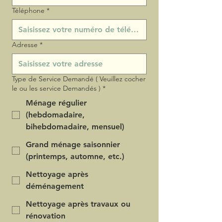
Téléphone
*
Adresse
*
Type de Service Demandé ( Veuillez cocher
le ou les service Demandés )
*
Ménage régulier
(hebdomadaire,
bihebdomadaire, mensuel)
Grand ménage saisonnier
(printemps, automne, etc.)
Nettoyage après
déménagement
Nettoyage après travaux ou
rénovation