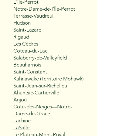
L'Île-Perrot
Notre-Dame-de-l'Île-Perrot
Terrasse-Vaudreuil
Hudson
Saint-Lazare
Rigaud
Les Cèdres
Coteau-du-Lac
Salaberry-de-Valleyfield
Beauharnois
Saint-Constant
Kahnawake (Territoire Mohawk)
Saint-Jean-sur-Richelieu
Ahuntsic-Cartierville
Anjou
Côte-des-Neiges—Notre-
Dame-de-Grâce
Lachine
LaSalle
Le Plateau-Mont-Royal