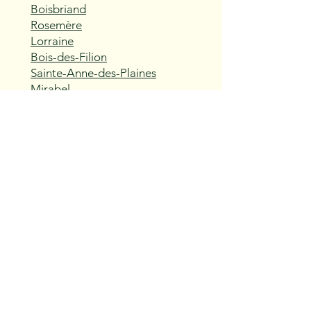
Boisbriand
Rosemère
Lorraine
Bois-des-Filion
Sainte-Anne-des-Plaines
Mirabel
Saint-Eustache
Deux-Montagnes
Saint-Joseph-du-Lac
Oka
Vaudreuil-Dorion
Pincourt
L'Île-Perrot
Notre-Dame-de-l'Île-Perrot
Terrasse-Vaudreuil
Hudson
Saint-Lazare
Rigaud
Les Cèdres