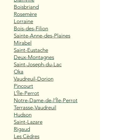
Boisbriand
Rosemère
Lorraine
Bois-des-Filion
Sainte-Anne-des-Plaines
Mirabel
Saint-Eustache
Deux-Montagnes
Saint-Joseph-du-Lac
Oka
Vaudreuil-Dorion
Pincourt
L’Île-Perrot
Notre-Dame-de-l’Île-Perrot
Terrasse-Vaudreuil
Hudson
Saint-Lazare
Rigaud
Les Cèdres