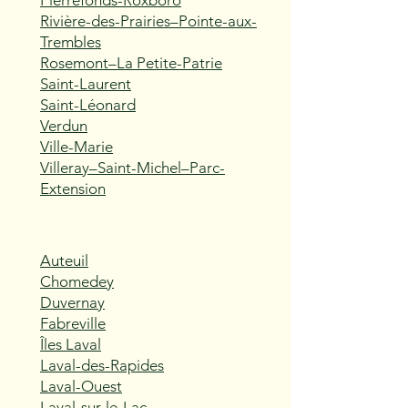
Pierrefonds-Roxboro
Rivière-des-Prairies–Pointe-aux-
Trembles
Rosemont–La Petite-Patrie
Saint-Laurent
Saint-Léonard
Verdun
Ville-Marie
Villeray–Saint-Michel–Parc-
Extension
Auteuil
Chomedey
Duvernay
Fabreville
Îles Laval
Laval-des-Rapides
Laval-Ouest
Laval-sur-le-Lac