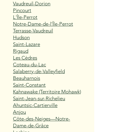
Vaudreuil-Dorion
Pincourt
L'Île-Perrot
Notre-Dame-de-l'Île-Perrot
Terrasse-Vaudreuil
Hudson
Saint-Lazare
Rigaud
Les Cèdres
Coteau-du-Lac
Salaberry-de-Valleyfield
Beauharnois
Saint-Constant
Kahnawake (Territoire Mohawk)
Saint-Jean-sur-Richelieu
Ahuntsic-Cartierville
Anjou
Côte-des-Neiges—Notre-
Dame-de-Grâce