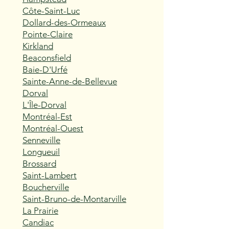
Côte-Saint-Luc
Dollard-des-Ormeaux
Pointe-Claire
Kirkland
Beaconsfield
Baie-D'Urfé
Sainte-Anne-de-Bellevue
Dorval
L'Île-Dorval
Montréal-Est
Montréal-Ouest
Senneville
Longueuil
Brossard
Saint-Lambert
Boucherville
Saint-Bruno-de-Montarville
La Prairie
Candiac