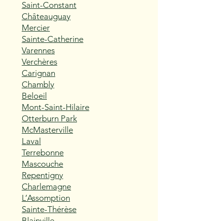
Saint-Constant
Châteauguay
Mercier
Sainte-Catherine
Varennes
Verchères
Carignan
Chambly
Beloeil
Mont-Saint-Hilaire
Otterburn Park
McMasterville
Laval
Terrebonne
Mascouche
Repentigny
Charlemagne
L’Assomption
Sainte-Thérèse
Blainville