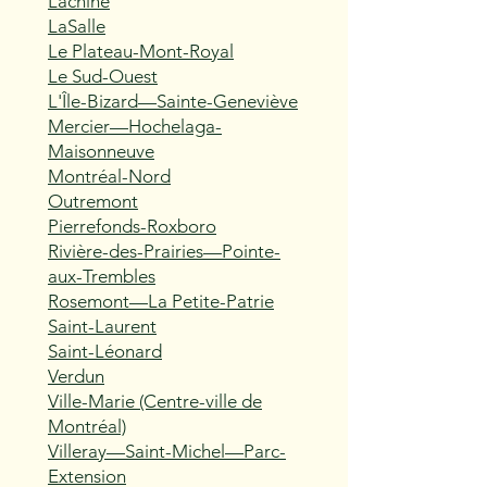
Lachine
LaSalle
Le Plateau-Mont-Royal
Le Sud-Ouest
L'Île-Bizard—Sainte-Geneviève
Mercier—Hochelaga-
Maisonneuve
Montréal-Nord
Outremont
Pierrefonds-Roxboro
Rivière-des-Prairies—Pointe-
aux-Trembles
Rosemont—La Petite-Patrie
Saint-Laurent
Saint-Léonard
Verdun
Ville-Marie (Centre-ville de
Montréal)
Villeray—Saint-Michel—Parc-
Extension