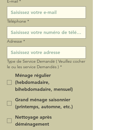
E‑mail
*
Téléphone
*
Adresse
*
Type de Service Demandé ( Veuillez cocher
le ou les service Demandés )
*
Ménage régulier
(hebdomadaire,
bihebdomadaire, mensuel)
Grand ménage saisonnier
(printemps, automne, etc.)
Nettoyage après
déménagement