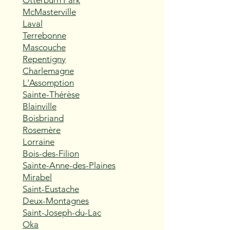
Otterburn Park
McMasterville
Laval
Terrebonne
Mascouche
Repentigny
Charlemagne
L'Assomption
Sainte-Thérèse
Blainville
Boisbriand
Rosemère
Lorraine
Bois-des-Filion
Sainte-Anne-des-Plaines
Mirabel
Saint-Eustache
Deux-Montagnes
Saint-Joseph-du-Lac
Oka