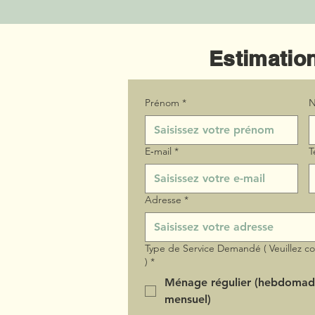
Estimation
Prénom
*
N
E‑mail
*
T
Adresse
*
Type de Service Demandé ( Veuillez c
)
*
Ménage régulier (hebdomad
mensuel)