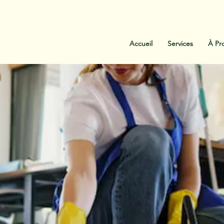
:
438-454-1303
Contactez-Nous
Accueil
Services
À Pr