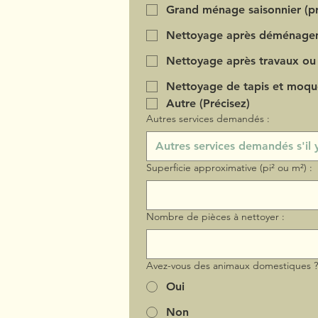
Grand ménage saisonnier (pr
Nettoyage après déménage
Nettoyage après travaux ou
Nettoyage de tapis et moqu
Autre (Précisez)
Autres services demandés :
Superficie approximative (pi² ou m²) :
Nombre de pièces à nettoyer :
Avez-vous des animaux domestiques 
Oui
Non