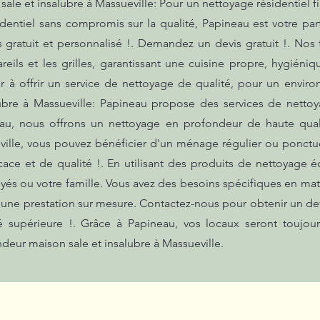
e et insalubre à Massueville: Pour un nettoyage résidentiel fia
dentiel sans compromis sur la qualité, Papineau est votre par
s gratuit et personnalisé !. Demandez un devis gratuit !. N
eils et les grilles, garantissant une cuisine propre, hygiéniqu
 à offrir un service de nettoyage de qualité, pour un enviro
ubre à Massueville: Papineau propose des services de nettoya
au, nous offrons un nettoyage en profondeur de haute qualit
ille, vous pouvez bénéficier d'un ménage régulier ou ponctuel
cace et de qualité !. En utilisant des produits de nettoyage 
yés ou votre famille. Vous avez des besoins spécifiques en 
r une prestation sur mesure. Contactez-nous pour obtenir un dev
é supérieure !. Grâce à Papineau, vos locaux seront toujo
deur maison sale et insalubre à Massueville.