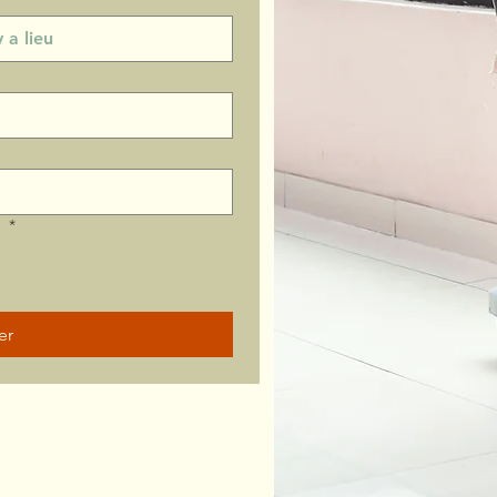
?
*
er