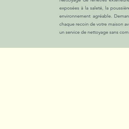
exposées à la saleté, la poussiè
environnement agréable. Demand
chaque recoin de votre maison ave
un service de nettoyage sans com