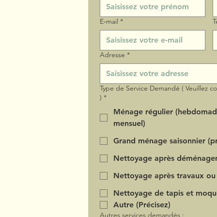
E‑mail
*
T
Adresse
*
Type de Service Demandé ( Veuillez c
)
*
Ménage régulier (hebdomad
mensuel)
Grand ménage saisonnier (pr
Nettoyage après déménage
Nettoyage après travaux ou
Nettoyage de tapis et moqu
Autre (Précisez)
Autres services demandés :