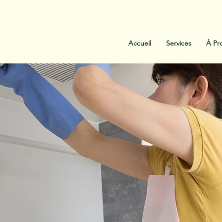
:
438-454-1303
Contactez-Nous
Accueil
Services
À Pr