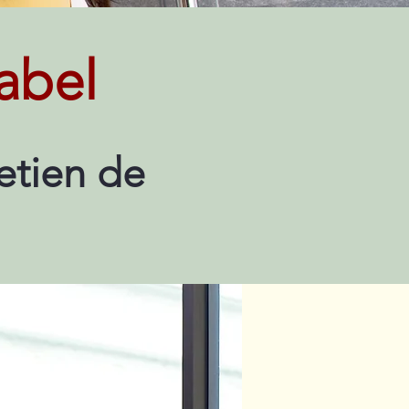
abel
etien de