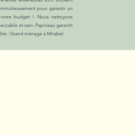
é minutieusement pour garantir un
 votre budget !. Nous nettoyons
eccable et sain. Papineau garantit
ité.: Grand ménage à Mirabel.