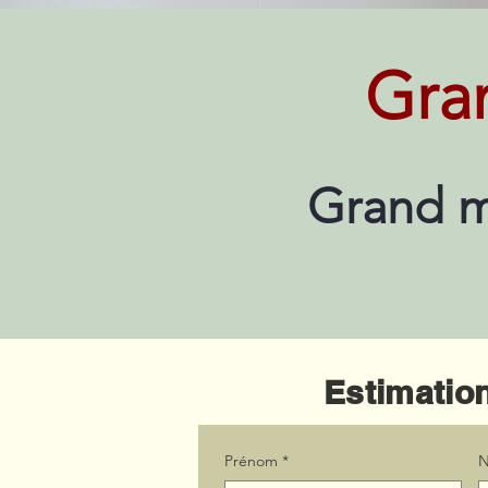
Gra
Grand m
Estimation
Prénom
*
N