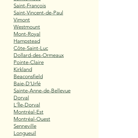
Saint-François
Saint-Vincent-de-Paul
Vimont
Westmount
Mont-Royal
Hampstead
Côte-Saint-Luc
Dollard-des-Ormeaux
Pointe-Claire
Kirkland
Beaconsfield
Baie-D'Urfé
Sainte-Anne-de-Bellevue
Dorval
L'Île-Dorval
Montréal-Est
Montréal-Ouest
Senneville
Longueuil