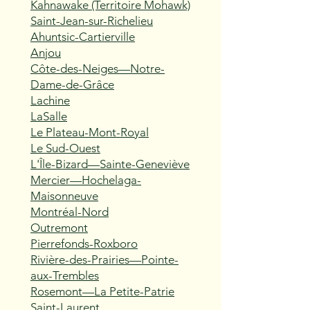
Kahnawake (Territoire Mohawk)
Saint-Jean-sur-Richelieu
Ahuntsic-Cartierville
Anjou
Côte-des-Neiges—Notre-
Dame-de-Grâce
Lachine
LaSalle
Le Plateau-Mont-Royal
Le Sud-Ouest
L'Île-Bizard—Sainte-Geneviève
Mercier—Hochelaga-
Maisonneuve
Montréal-Nord
Outremont
Pierrefonds-Roxboro
Rivière-des-Prairies—Pointe-
aux-Trembles
Rosemont—La Petite-Patrie
Saint-Laurent