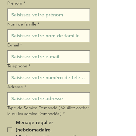
Prénom
*
Nom de famille
*
E‑mail
*
Téléphone
*
Adresse
*
Type de Service Demandé ( Veuillez cocher
le ou les service Demandés )
*
Ménage régulier
(hebdomadaire,