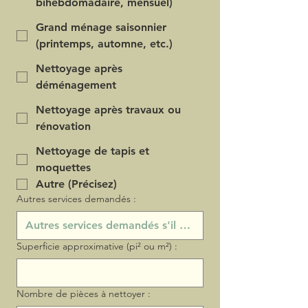
bihebdomadaire, mensuel)
Grand ménage saisonnier
(printemps, automne, etc.)
Nettoyage après
déménagement
Nettoyage après travaux ou
rénovation
Nettoyage de tapis et
moquettes
Autre (Précisez)
Autres services demandés :
Superficie approximative (pi² ou m²) :
Nombre de pièces à nettoyer :