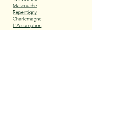
Mascouche
Repentigny
Charlemagne
L'Assomption
Sainte-Thérèse
Blainville
Boisbriand
Rosemère
Lorraine
Bois-des-Filion
Sainte-Anne-des-Plaines
Mirabel
Saint-Eustache
Deux-Montagnes
Saint-Joseph-du-Lac
Oka
Vaudreuil-Dorion
Pincourt
L'Île-Perrot