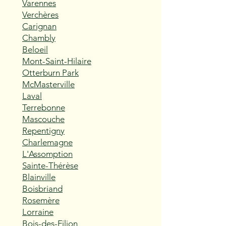
Varennes
Verchères
Carignan
Chambly
Beloeil
Mont-Saint-Hilaire
Otterburn Park
McMasterville
Laval
Terrebonne
Mascouche
Repentigny
Charlemagne
L'Assomption
Sainte-Thérèse
Blainville
Boisbriand
Rosemère
Lorraine
Bois-des-Filion