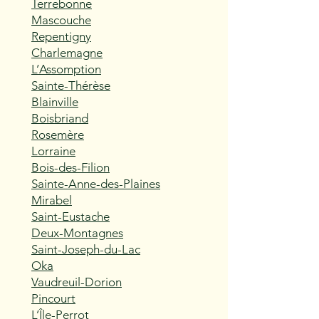
Terrebonne
Mascouche
Repentigny
Charlemagne
L’Assomption
Sainte-Thérèse
Blainville
Boisbriand
Rosemère
Lorraine
Bois-des-Filion
Sainte-Anne-des-Plaines
Mirabel
Saint-Eustache
Deux-Montagnes
Saint-Joseph-du-Lac
Oka
Vaudreuil-Dorion
Pincourt
L’Île-Perrot