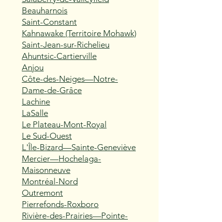
Beauharnois
Saint-Constant
Kahnawake (Territoire Mohawk)
Saint-Jean-sur-Richelieu
Ahuntsic-Cartierville
Anjou
Côte-des-Neiges—Notre-
Dame-de-Grâce
Lachine
LaSalle
Le Plateau-Mont-Royal
Le Sud-Ouest
L'Île-Bizard—Sainte-Geneviève
Mercier—Hochelaga-
Maisonneuve
Montréal-Nord
Outremont
Pierrefonds-Roxboro
Rivière-des-Prairies—Pointe-