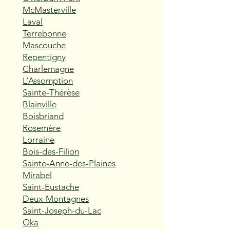
McMasterville
Laval
Terrebonne
Mascouche
Repentigny
Charlemagne
L’Assomption
Sainte-Thérèse
Blainville
Boisbriand
Rosemère
Lorraine
Bois-des-Filion
Sainte-Anne-des-Plaines
Mirabel
Saint-Eustache
Deux-Montagnes
Saint-Joseph-du-Lac
Oka