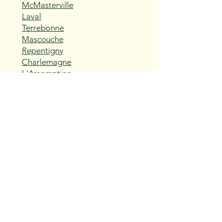
McMasterville
Laval
Terrebonne
Mascouche
Repentigny
Charlemagne
L'Assomption
Sainte-Thérèse
Blainville
Boisbriand
Rosemère
Lorraine
Bois-des-Filion
Sainte-Anne-des-Plaines
Mirabel
Saint-Eustache
Deux-Montagnes
Saint-Joseph-du-Lac
Oka
Vaudreuil-Dorion