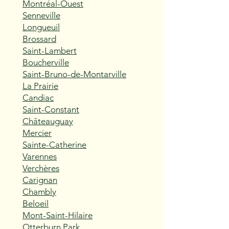
Montréal-Ouest
Senneville
Longueuil
Brossard
Saint-Lambert
Boucherville
Saint-Bruno-de-Montarville
La Prairie
Candiac
Saint-Constant
Châteauguay
Mercier
Sainte-Catherine
Varennes
Verchères
Carignan
Chambly
Beloeil
Mont-Saint-Hilaire
Otterburn Park