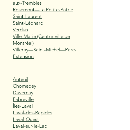
aux-Trembles
Rosemont—La Petite-Patrie
Saint-Laurent
Saint-Léonard
Verdun
Ville-Marie (Centre-ville de
Montréal)
Villeray—Saint-Michel—Parc-
Extension
Auteuil
Chomedey
Duvernay
Fabreville
Îles-Laval
Laval-des-Rapides
Laval-Ouest
Laval-sur-le-Lac