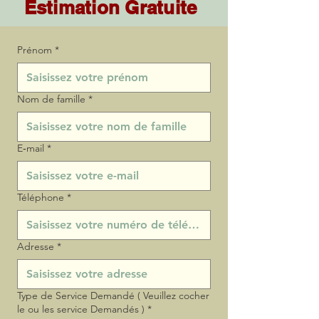
Estimation Gratuite
Prénom
*
Nom de famille
*
E‑mail
*
Téléphone
*
Adresse
*
Type de Service Demandé ( Veuillez cocher
le ou les service Demandés )
*