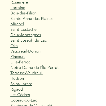
Rosemère
Lorraine
Bois-des-Filion
Sainte-Anne-des-Plaines
Mirabel
Saint-Eustache
Deux-Montagnes
Saint-Joseph-du-Lac
Oka
Vaudreuil-Dorion
Pincourt
L'Île-Perrot
Notre-Dame-de-l'Île-Perrot
Terrasse-Vaudreuil
Hudson
Saint-Lazare
Rigaud
Les Cèdres
Coteau-du-Lac
Salaberry-de-Valleyfield