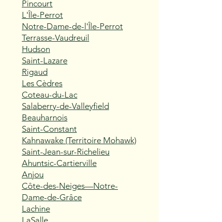
Pincourt
L'Île-Perrot
Notre-Dame-de-l'Île-Perrot
Terrasse-Vaudreuil
Hudson
Saint-Lazare
Rigaud
Les Cèdres
Coteau-du-Lac
Salaberry-de-Valleyfield
Beauharnois
Saint-Constant
Kahnawake (Territoire Mohawk)
Saint-Jean-sur-Richelieu
Ahuntsic-Cartierville
Anjou
Côte-des-Neiges—Notre-
Dame-de-Grâce
Lachine
LaSalle