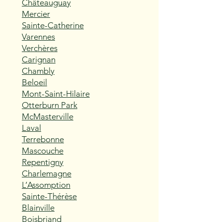
Châteauguay
Mercier
Sainte-Catherine
Varennes
Verchères
Carignan
Chambly
Beloeil
Mont-Saint-Hilaire
Otterburn Park
McMasterville
Laval
Terrebonne
Mascouche
Repentigny
Charlemagne
L’Assomption
Sainte-Thérèse
Blainville
Boisbriand