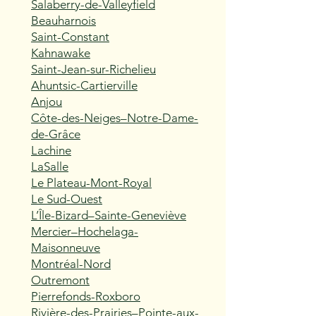
Salaberry-de-Valleyfield
Beauharnois
Saint-Constant
Kahnawake
Saint-Jean-sur-Richelieu
Ahuntsic-Cartierville
Anjou
Côte-des-Neiges–Notre-Dame-
de-Grâce
Lachine
LaSalle
Le Plateau-Mont-Royal
Le Sud-Ouest
L’Île-Bizard–Sainte-Geneviève
Mercier–Hochelaga-
Maisonneuve
Montréal-Nord
Outremont
Pierrefonds-Roxboro
Rivière-des-Prairies–Pointe-aux-