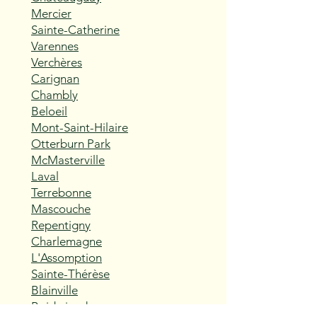
Mercier
Sainte-Catherine
Varennes
Verchères
Carignan
Chambly
Beloeil
Mont-Saint-Hilaire
Otterburn Park
McMasterville
Laval
Terrebonne
Mascouche
Repentigny
Charlemagne
L'Assomption
Sainte-Thérèse
Blainville
Boisbriand