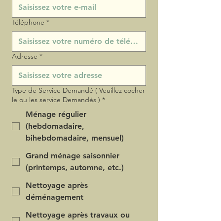
Téléphone
*
Adresse
*
Type de Service Demandé ( Veuillez cocher
le ou les service Demandés )
*
Ménage régulier
(hebdomadaire,
bihebdomadaire, mensuel)
Grand ménage saisonnier
(printemps, automne, etc.)
Nettoyage après
déménagement
Nettoyage après travaux ou