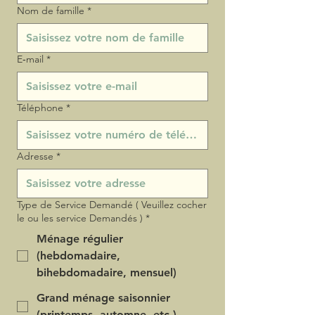
Nom de famille
*
E‑mail
*
Téléphone
*
Adresse
*
Type de Service Demandé ( Veuillez cocher
le ou les service Demandés )
*
Ménage régulier
(hebdomadaire,
bihebdomadaire, mensuel)
Grand ménage saisonnier
(printemps, automne, etc.)