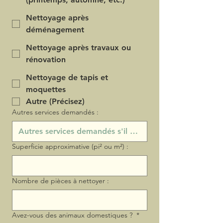
Nettoyage après
déménagement
Nettoyage après travaux ou
rénovation
Nettoyage de tapis et
moquettes
Autre (Précisez)
Autres services demandés :
Superficie approximative (pi² ou m²) :
Nombre de pièces à nettoyer :
Avez-vous des animaux domestiques ?
*