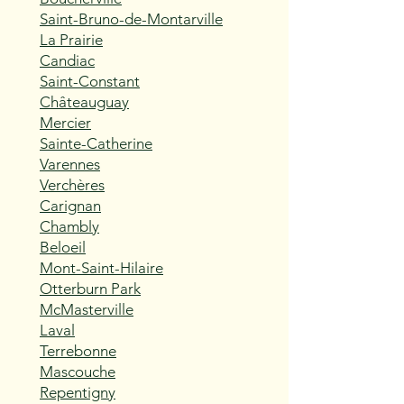
Saint-Bruno-de-Montarville
La Prairie
Candiac
Saint-Constant
Châteauguay
Mercier
Sainte-Catherine
Varennes
Verchères
Carignan
Chambly
Beloeil
Mont-Saint-Hilaire
Otterburn Park
McMasterville
Laval
Terrebonne
Mascouche
Repentigny