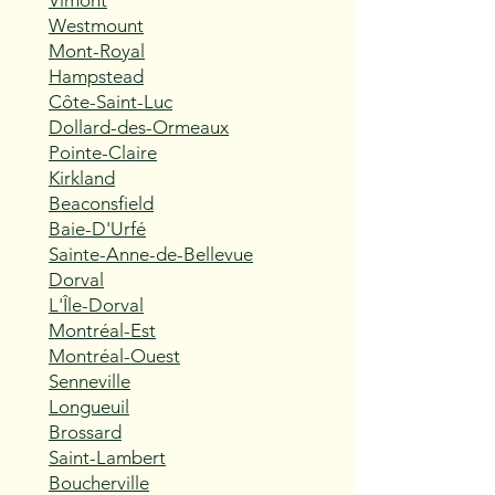
Vimont
Westmount
Mont-Royal
Hampstead
Côte-Saint-Luc
Dollard-des-Ormeaux
Pointe-Claire
Kirkland
Beaconsfield
Baie-D'Urfé
Sainte-Anne-de-Bellevue
Dorval
L'Île-Dorval
Montréal-Est
Montréal-Ouest
Senneville
Longueuil
Brossard
Saint-Lambert
Boucherville