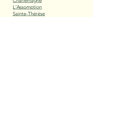
Charlemagne
L'Assomption
Sainte-Thérèse
Blainville
Boisbriand
Rosemère
Lorraine
Bois-des-Filion
Sainte-Anne-des-Plaines
Mirabel
Saint-Eustache
Deux-Montagnes
Saint-Joseph-du-Lac
Oka
Vaudreuil-Dorion
Pincourt
L'Île-Perrot
Notre-Dame-de-l'Île-Perrot
Terrasse-Vaudreuil
Hudson