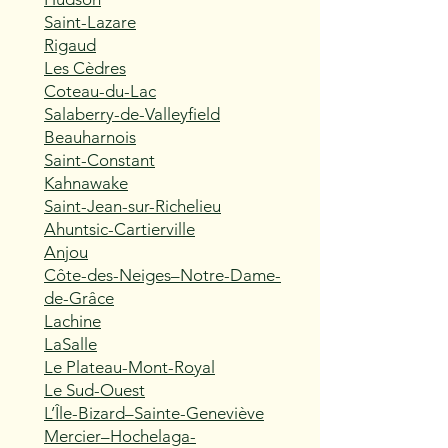
Saint-Lazare
Rigaud
Les Cèdres
Coteau-du-Lac
Salaberry-de-Valleyfield
Beauharnois
Saint-Constant
Kahnawake
Saint-Jean-sur-Richelieu
Ahuntsic-Cartierville
Anjou
Côte-des-Neiges–Notre-Dame-
de-Grâce
Lachine
LaSalle
Le Plateau-Mont-Royal
Le Sud-Ouest
L’Île-Bizard–Sainte-Geneviève
Mercier–Hochelaga-