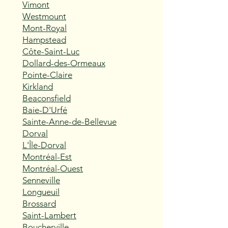
Vimont
Westmount
Mont-Royal
Hampstead
Côte-Saint-Luc
Dollard-des-Ormeaux
Pointe-Claire
Kirkland
Beaconsfield
Baie-D'Urfé
Sainte-Anne-de-Bellevue
Dorval
L'Île-Dorval
Montréal-Est
Montréal-Ouest
Senneville
Longueuil
Brossard
Saint-Lambert
Boucherville