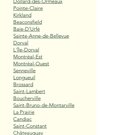
Dollard-des-Ormeaux
Pointe-Claire
Kirkland
Beaconsfield
Baie-D'Urfé
Sainte-Anne-de-Bellevue
Dorval
L'Île-Dorval
Montréal-Est
Montréal-Ouest
Senneville
Longueuil
Brossard
Saint-Lambert
Boucherville
Saint-Bruno-de-Montarville
La Prairie
Candiac
Saint-Constant
Châteauguay