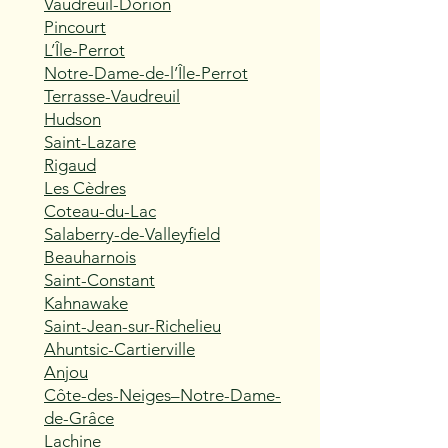
Vaudreuil-Dorion
Pincourt
L’Île-Perrot
Notre-Dame-de-l’Île-Perrot
Terrasse-Vaudreuil
Hudson
Saint-Lazare
Rigaud
Les Cèdres
Coteau-du-Lac
Salaberry-de-Valleyfield
Beauharnois
Saint-Constant
Kahnawake
Saint-Jean-sur-Richelieu
Ahuntsic-Cartierville
Anjou
Côte-des-Neiges–Notre-Dame-
de-Grâce
Lachine