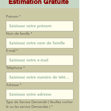
Estimation Gratuite
Prénom
*
Nom de famille
*
E‑mail
*
Téléphone
*
Adresse
*
Type de Service Demandé ( Veuillez cocher
le ou les service Demandés )
*