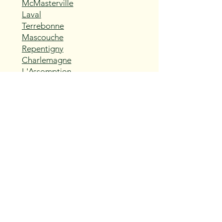
McMasterville
Laval
Terrebonne
Mascouche
Repentigny
Charlemagne
L'Assomption
Sainte-Thérèse
Blainville
Boisbriand
Rosemère
Lorraine
Bois-des-Filion
Sainte-Anne-des-Plaines
Mirabel
Saint-Eustache
Deux-Montagnes
Saint-Joseph-du-Lac
Oka
Vaudreuil-Dorion