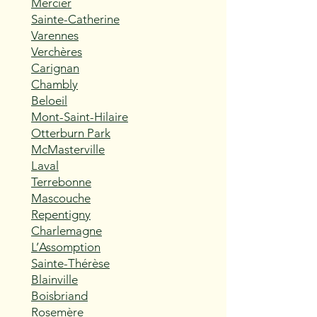
Mercier
Sainte-Catherine
Varennes
Verchères
Carignan
Chambly
Beloeil
Mont-Saint-Hilaire
Otterburn Park
McMasterville
Laval
Terrebonne
Mascouche
Repentigny
Charlemagne
L’Assomption
Sainte-Thérèse
Blainville
Boisbriand
Rosemère