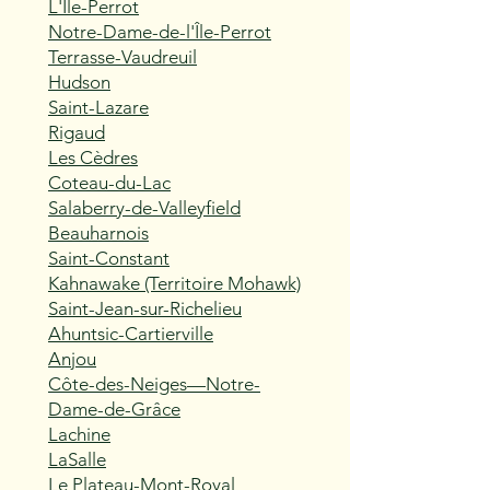
L'Île-Perrot
Notre-Dame-de-l'Île-Perrot
Terrasse-Vaudreuil
Hudson
Saint-Lazare
Rigaud
Les Cèdres
Coteau-du-Lac
Salaberry-de-Valleyfield
Beauharnois
Saint-Constant
Kahnawake (Territoire Mohawk)
Saint-Jean-sur-Richelieu
Ahuntsic-Cartierville
Anjou
Côte-des-Neiges—Notre-
Dame-de-Grâce
Lachine
LaSalle
Le Plateau-Mont-Royal