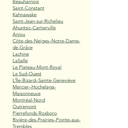
Beauharnois
Saint-Constant
Kahnawake
Saint-Jean-sur-Richelieu
Ahuntsic-Cartierville
Anjou
Côte-des-Neiges–Notre-Dame-
de-Grâce
Lachine
LaSalle
Le Plateau-Mont-Royal
Le Sud-Ouest
L’Île-Bizard–Sainte-Geneviève
Mercier–Hochelaga-
Maisonneuve
Montréal-Nord
Outremont
Pierrefonds-Roxboro
Rivière-des-Prairies–Pointe-aux-
Trembles