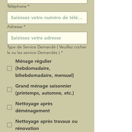
Téléphone
*
Adresse
*
Type de Service Demandé ( Veuillez cocher
le ou les service Demandés )
*
Ménage régulier
(hebdomadaire,
bihebdomadaire, mensuel)
Grand ménage saisonnier
(printemps, automne, etc.)
Nettoyage après
déménagement
Nettoyage après travaux ou
rénovation