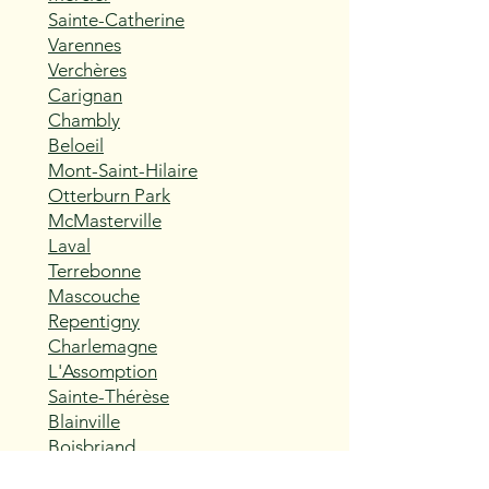
Sainte-Catherine
Varennes
Verchères
Carignan
Chambly
Beloeil
Mont-Saint-Hilaire
Otterburn Park
McMasterville
Laval
Terrebonne
Mascouche
Repentigny
Charlemagne
L'Assomption
Sainte-Thérèse
Blainville
Boisbriand
Rosemère