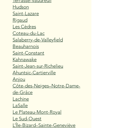
Terrasse-Vaudreuil
Hudson
Saint-Lazare
Rigaud
Les Cèdres
Coteau-du-Lac
Salaberry-de-Valleyfield
Beauharnois
Saint-Constant
Kahnawake
Saint-Jean-sur-Richelieu
Ahuntsic-Cartierville
Anjou
Côte-des-Neiges–Notre-Dame-
de-Grâce
Lachine
LaSalle
Le Plateau-Mont-Royal
Le Sud-Ouest
L’Île-Bizard–Sainte-Geneviève