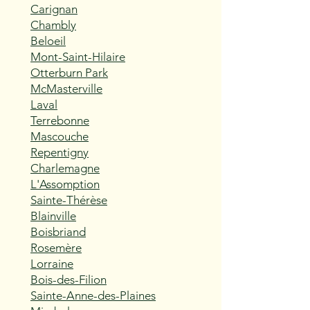
Carignan
Chambly
Beloeil
Mont-Saint-Hilaire
Otterburn Park
McMasterville
Laval
Terrebonne
Mascouche
Repentigny
Charlemagne
L'Assomption
Sainte-Thérèse
Blainville
Boisbriand
Rosemère
Lorraine
Bois-des-Filion
Sainte-Anne-des-Plaines