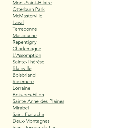
Mont-Saint-Hilaire
Otterburn Park
McMasterville
Laval
Terrebonne
Mascouche
Repentigny
Charlemagne
L'Assomption
Sainte-Thérèse
Blainville
Boisbriand
Rosemère
Lorraine
Bois-des-Filion
Sainte-Anne-des-Plaines
Mirabel
Saint-Eustache
Deux-Montagnes
Saint-Joseph-du-Lac