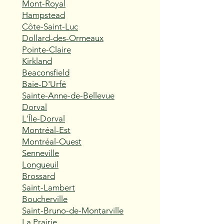
Mont-Royal
Hampstead
Côte-Saint-Luc
Dollard-des-Ormeaux
Pointe-Claire
Kirkland
Beaconsfield
Baie-D'Urfé
Sainte-Anne-de-Bellevue
Dorval
L'Île-Dorval
Montréal-Est
Montréal-Ouest
Senneville
Longueuil
Brossard
Saint-Lambert
Boucherville
Saint-Bruno-de-Montarville
La Prairie