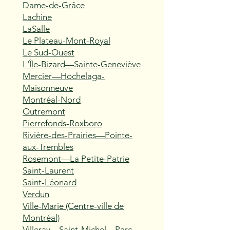
Dame-de-Grâce
Lachine
LaSalle
Le Plateau-Mont-Royal
Le Sud-Ouest
L'Île-Bizard—Sainte-Geneviève
Mercier—Hochelaga-
Maisonneuve
Montréal-Nord
Outremont
Pierrefonds-Roxboro
Rivière-des-Prairies—Pointe-
aux-Trembles
Rosemont—La Petite-Patrie
Saint-Laurent
Saint-Léonard
Verdun
Ville-Marie (Centre-ville de
Montréal)
Villeray—Saint-Michel—Parc-