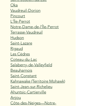
Oka
Vaudreuil-Dorion
Pincourt
L'Île-Perrot
Notre-Dame-de-l'Île-Perrot
Terrasse-Vaudreuil
Hudson
Saint-Lazare
Rigaud
Les Cèdres
Coteau-du-Lac
Salaberry-de-Valleyfield
Beauharnois
Saint-Constant
Kahnawake (Territoire Mohawk)
Saint-Jean-sur-Richelieu
Ahuntsic-Cartierville
Anjou
Côte-des-Neiges—Notre-