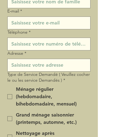
E‑mail
*
Téléphone
*
Adresse
*
Type de Service Demandé ( Veuillez cocher
le ou les service Demandés )
*
Ménage régulier
(hebdomadaire,
bihebdomadaire, mensuel)
Grand ménage saisonnier
(printemps, automne, etc.)
Nettoyage après