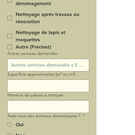
déménagement
Nettoyage après travaux ou
rénovation
Nettoyage de tapis et
moquettes
Autre (Précisez)
Autres services demandés :
Superficie approximative (pi² ou m²) :
Nombre de pièces à nettoyer :
Avez-vous des animaux domestiques ?
*
Oui