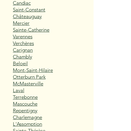
Candiac
Saint-Constant
Châteauguay
Mercier
Sainte-Catherine
Varennes
Verchères
Carignan
Chambly
Beloeil
Mont-Saint-Hilaire
Otterburn Park
McMasterville
Laval
Terrebonne
Mascouche
Repentigny
Charlemagne
L'Assomption
Sainte-Thérèse