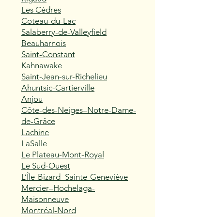
Les Cèdres
Coteau-du-Lac
Salaberry-de-Valleyfield
Beauharnois
Saint-Constant
Kahnawake
Saint-Jean-sur-Richelieu
Ahuntsic-Cartierville
Anjou
Côte-des-Neiges–Notre-Dame-
de-Grâce
Lachine
LaSalle
Le Plateau-Mont-Royal
Le Sud-Ouest
L’Île-Bizard–Sainte-Geneviève
Mercier–Hochelaga-
Maisonneuve
Montréal-Nord