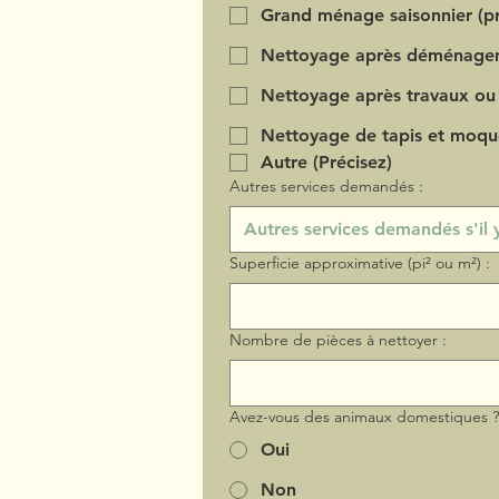
Grand ménage saisonnier (pr
Nettoyage après déménage
Nettoyage après travaux ou
Nettoyage de tapis et moqu
Autre (Précisez)
Autres services demandés :
Superficie approximative (pi² ou m²) :
Nombre de pièces à nettoyer :
Avez-vous des animaux domestiques 
Oui
Non