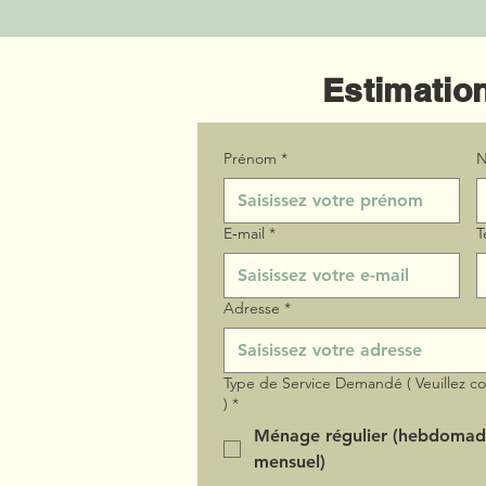
Estimation
Prénom
*
N
E‑mail
*
T
Adresse
*
Type de Service Demandé ( Veuillez c
)
*
Ménage régulier (hebdomad
mensuel)