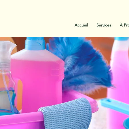
:
438-454-1303
Contactez-Nous
Accueil
Services
À Pr