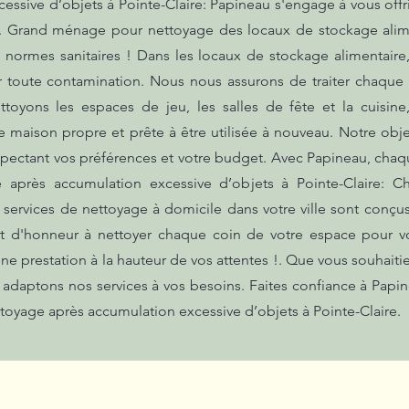
ssive d’objets à Pointe-Claire: Papineau s'engage à vous offri
. Grand ménage pour nettoyage des locaux de stockage alim
normes sanitaires ! Dans les locaux de stockage alimentaire, 
r toute contamination. Nous nous assurons de traiter chaque
ttoyons les espaces de jeu, les salles de fête et la cuisine
e maison propre et prête à être utilisée à nouveau. Notre obje
espectant vos préférences et votre budget. Avec Papineau, chaqu
ge après accumulation excessive d’objets à Pointe-Claire:
os services de nettoyage à domicile dans votre ville sont con
 d'honneur à nettoyer chaque coin de votre espace pour vo
ne prestation à la hauteur de vos attentes !. Que vous souhai
 adaptons nos services à vos besoins. Faites confiance à Papi
ettoyage après accumulation excessive d’objets à Pointe-Claire.