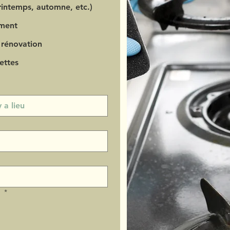
intemps, automne, etc.)
ment
 rénovation
ettes
?
*