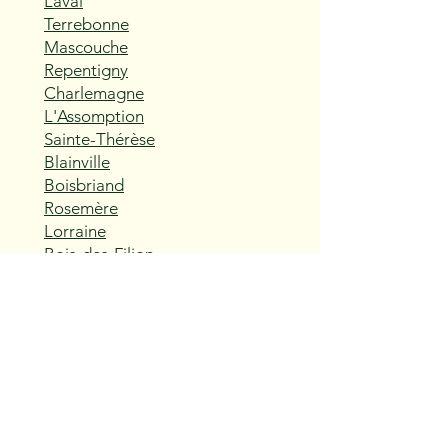
Laval
Terrebonne
Mascouche
Repentigny
Charlemagne
L'Assomption
Sainte-Thérèse
Blainville
Boisbriand
Rosemère
Lorraine
Bois-des-Filion
Sainte-Anne-des-Plaines
Mirabel
Saint-Eustache
Deux-Montagnes
Saint-Joseph-du-Lac
Oka
Vaudreuil-Dorion
Pincourt