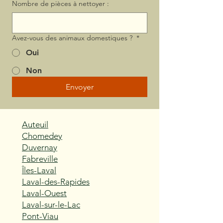
Nombre de pièces à nettoyer :
Avez-vous des animaux domestiques ?
*
Oui
Non
Envoyer
Auteuil
Chomedey
Duvernay
Fabreville
Îles-Laval
Laval-des-Rapides
Laval-Ouest
Laval-sur-le-Lac
Pont-Viau