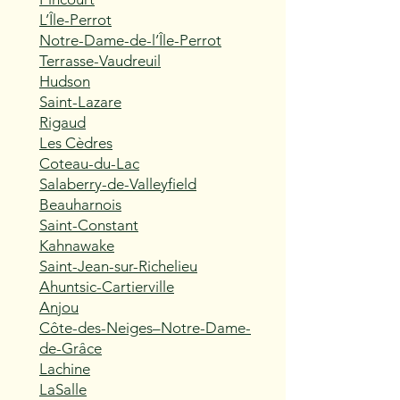
L’Île-Perrot
Notre-Dame-de-l’Île-Perrot
Terrasse-Vaudreuil
Hudson
Saint-Lazare
Rigaud
Les Cèdres
Coteau-du-Lac
Salaberry-de-Valleyfield
Beauharnois
Saint-Constant
Kahnawake
Saint-Jean-sur-Richelieu
Ahuntsic-Cartierville
Anjou
Côte-des-Neiges–Notre-Dame-
de-Grâce
Lachine
LaSalle