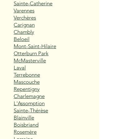
Sainte-Catherine
Varennes
Verchères
Carignan
Chambly
Beloeil
Mont-Saint-Hilaire
Otterburn Park
McMasterville
Laval
Terrebonne
Mascouche
Repentigny
Charlemagne
L'Assomption
Sainte-Thérèse
Blainville
Boisbriand
Rosemère