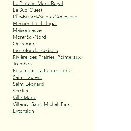
Le Plateau-Mont-Royal
Le Sud-Ouest
L’Île-Bizard–Sainte-Geneviève
Mercier–Hochelaga-
Maisonneuve
Montréal-Nord
Outremont
Pierrefonds-Roxboro
Rivière-des-Prairies–Pointe-aux-
Trembles
Rosemont–La Petite-Patrie
Saint-Laurent
Saint-Léonard
Verdun
Ville-Marie
Villeray–Saint-Michel–Parc-
Extension