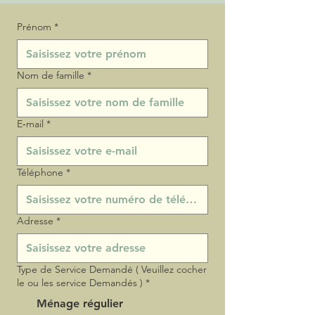
Prénom
*
Nom de famille
*
E‑mail
*
Téléphone
*
Adresse
*
Type de Service Demandé ( Veuillez cocher
le ou les service Demandés )
*
Ménage régulier