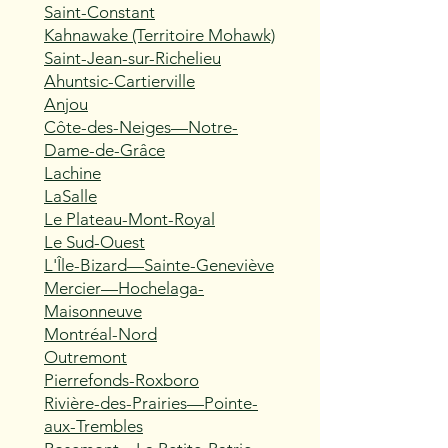
Saint-Constant
Kahnawake (Territoire Mohawk)
Saint-Jean-sur-Richelieu
Ahuntsic-Cartierville
Anjou
Côte-des-Neiges—Notre-
Dame-de-Grâce
Lachine
LaSalle
Le Plateau-Mont-Royal
Le Sud-Ouest
L'Île-Bizard—Sainte-Geneviève
Mercier—Hochelaga-
Maisonneuve
Montréal-Nord
Outremont
Pierrefonds-Roxboro
Rivière-des-Prairies—Pointe-
aux-Trembles