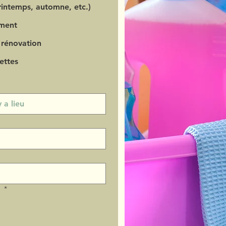
intemps, automne, etc.)
ment
 rénovation
ettes
?
*