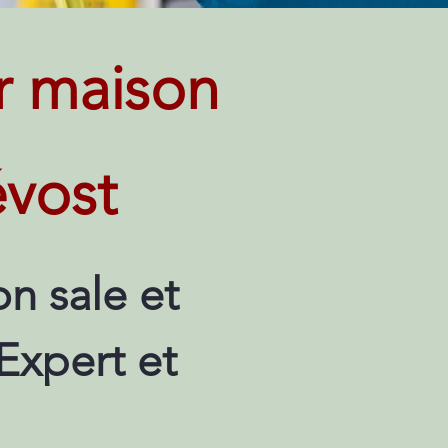
r maison
évost
n sale et
Expert et