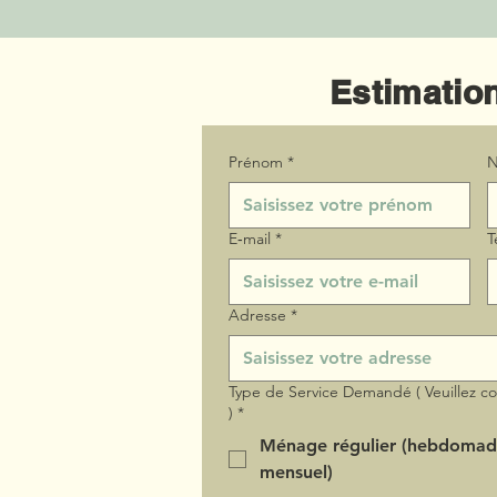
Estimation
Prénom
*
N
E‑mail
*
T
Adresse
*
Type de Service Demandé ( Veuillez c
)
*
Ménage régulier (hebdomad
mensuel)