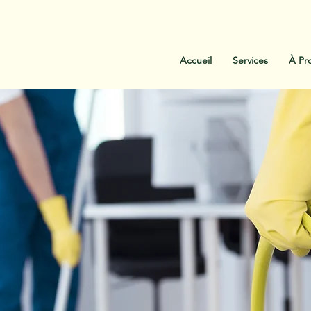
:
438-454-1303
Contactez-Nous
Accueil
Services
À Pr