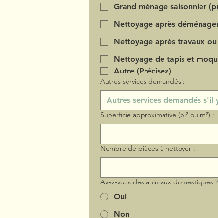
Grand ménage saisonnier (pr
Nettoyage après déménage
Nettoyage après travaux ou
Nettoyage de tapis et moqu
Autre (Précisez)
Autres services demandés :
Superficie approximative (pi² ou m²) :
Nombre de pièces à nettoyer :
Avez-vous des animaux domestiques 
Oui
Non