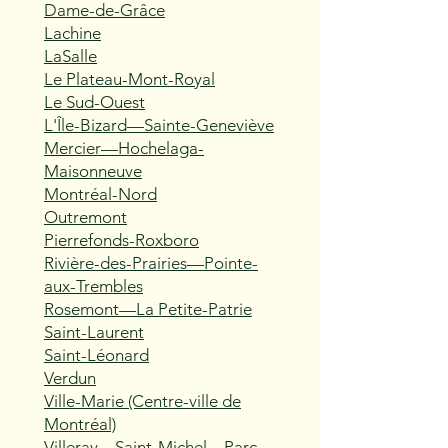
Dame-de-Grâce
Lachine
LaSalle
Le Plateau-Mont-Royal
Le Sud-Ouest
L'Île-Bizard—Sainte-Geneviève
Mercier—Hochelaga-
Maisonneuve
Montréal-Nord
Outremont
Pierrefonds-Roxboro
Rivière-des-Prairies—Pointe-
aux-Trembles
Rosemont—La Petite-Patrie
Saint-Laurent
Saint-Léonard
Verdun
Ville-Marie (Centre-ville de
Montréal)
Villeray—Saint-Michel—Parc-