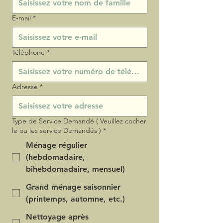
E‑mail
*
Téléphone
*
Adresse
*
Type de Service Demandé ( Veuillez cocher
le ou les service Demandés )
*
Ménage régulier
(hebdomadaire,
bihebdomadaire, mensuel)
Grand ménage saisonnier
(printemps, automne, etc.)
Nettoyage après