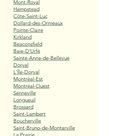
Mont-Royal
Hampstead
Côte-Saint-Luc
Dollard-des-Ormeaux
Pointe-Claire
Kirkland
Beaconsfield
Baie-D'Urfé
Sainte-Anne-de-Bellevue
Dorval
L'Île-Dorval
Montréal-Est
Montréal-Ouest
Senneville
Longueuil
Brossard
Saint-Lambert
Boucherville
Saint-Bruno-de-Montarville
La Prairie