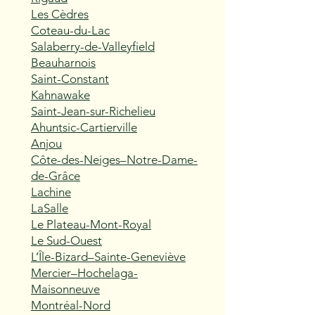
Les Cèdres
Coteau-du-Lac
Salaberry-de-Valleyfield
Beauharnois
Saint-Constant
Kahnawake
Saint-Jean-sur-Richelieu
Ahuntsic-Cartierville
Anjou
Côte-des-Neiges–Notre-Dame-
de-Grâce
Lachine
LaSalle
Le Plateau-Mont-Royal
Le Sud-Ouest
L’Île-Bizard–Sainte-Geneviève
Mercier–Hochelaga-
Maisonneuve
Montréal-Nord