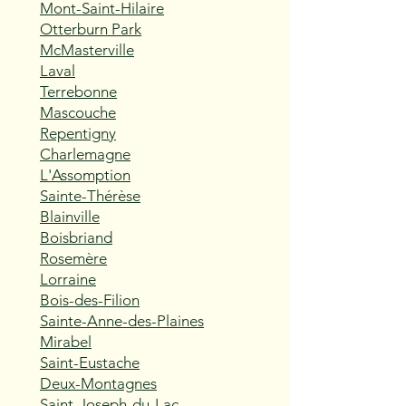
Mont-Saint-Hilaire
Otterburn Park
McMasterville
Laval
Terrebonne
Mascouche
Repentigny
Charlemagne
L'Assomption
Sainte-Thérèse
Blainville
Boisbriand
Rosemère
Lorraine
Bois-des-Filion
Sainte-Anne-des-Plaines
Mirabel
Saint-Eustache
Deux-Montagnes
Saint-Joseph-du-Lac