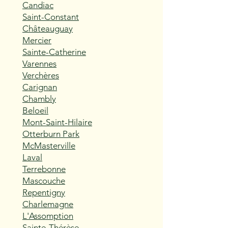
Candiac
Saint-Constant
Châteauguay
Mercier
Sainte-Catherine
Varennes
Verchères
Carignan
Chambly
Beloeil
Mont-Saint-Hilaire
Otterburn Park
McMasterville
Laval
Terrebonne
Mascouche
Repentigny
Charlemagne
L'Assomption
Sainte-Thérèse