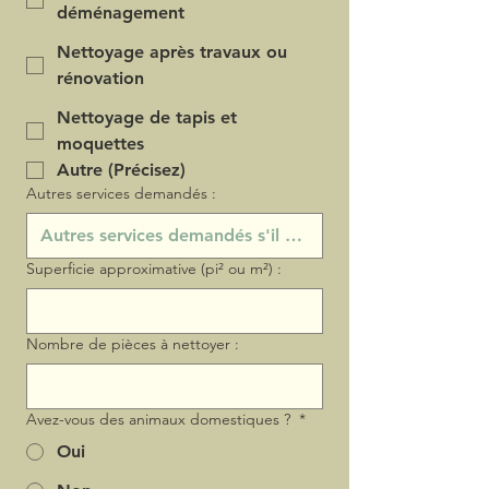
déménagement
Nettoyage après travaux ou
rénovation
Nettoyage de tapis et
moquettes
Autre (Précisez)
Autres services demandés :
Superficie approximative (pi² ou m²) :
Nombre de pièces à nettoyer :
Avez-vous des animaux domestiques ?
*
Oui