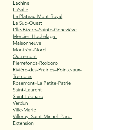
Lachine
LaSalle
Le Plateau-Mont-Royal
Le Sud-Ouest
L’Île-Bizard–Sainte-Geneviève
Mercier–Hochelaga-
Maisonneuve
Montréal-Nord
Outremont
Pierrefonds-Roxboro
Rivière-des-Prairies–Pointe-aux-
Trembles
Rosemont–La Petite-Patrie
Saint-Laurent
Saint-Léonard
Verdun
Ville-Marie
Villeray–Saint-Michel–Parc-
Extension