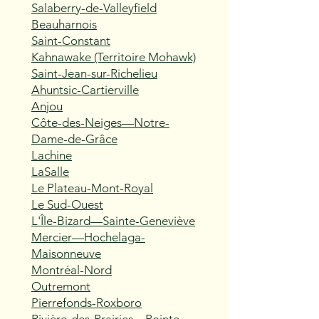
Salaberry-de-Valleyfield
Beauharnois
Saint-Constant
Kahnawake (Territoire Mohawk)
Saint-Jean-sur-Richelieu
Ahuntsic-Cartierville
Anjou
Côte-des-Neiges—Notre-
Dame-de-Grâce
Lachine
LaSalle
Le Plateau-Mont-Royal
Le Sud-Ouest
L'Île-Bizard—Sainte-Geneviève
Mercier—Hochelaga-
Maisonneuve
Montréal-Nord
Outremont
Pierrefonds-Roxboro