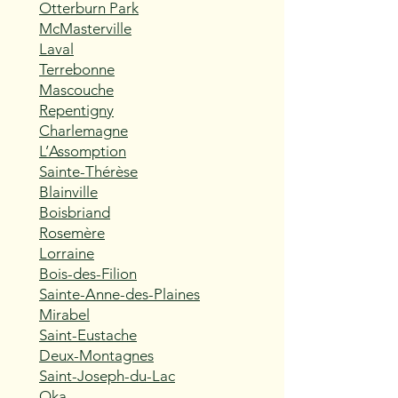
Otterburn Park
McMasterville
Laval
Terrebonne
Mascouche
Repentigny
Charlemagne
L’Assomption
Sainte-Thérèse
Blainville
Boisbriand
Rosemère
Lorraine
Bois-des-Filion
Sainte-Anne-des-Plaines
Mirabel
Saint-Eustache
Deux-Montagnes
Saint-Joseph-du-Lac
Oka