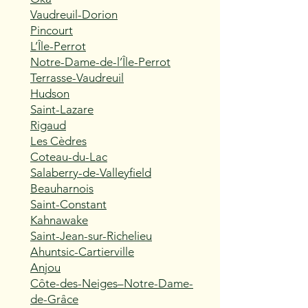
Vaudreuil-Dorion
Pincourt
L’Île-Perrot
Notre-Dame-de-l’Île-Perrot
Terrasse-Vaudreuil
Hudson
Saint-Lazare
Rigaud
Les Cèdres
Coteau-du-Lac
Salaberry-de-Valleyfield
Beauharnois
Saint-Constant
Kahnawake
Saint-Jean-sur-Richelieu
Ahuntsic-Cartierville
Anjou
Côte-des-Neiges–Notre-Dame-
de-Grâce