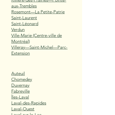
Rivière-des-Prairies—Pointe-
aux-Trembles
Rosemont—La Petite-Patrie
Saint-Laurent
Saint-Léonard
Verdun
Ville-Marie (Centre-ville de
Montréal)
Villeray—Saint-Michel—Parc-
Extension
Auteuil
Chomedey
Duvernay
Fabreville
Îles-Laval
Laval-des-Rapides
Laval-Ouest
Laval-sur-le-Lac