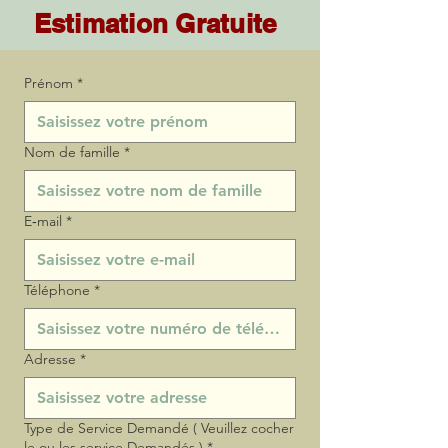
Estimation Gratuite
Prénom
*
Nom de famille
*
E‑mail
*
Téléphone
*
Adresse
*
Type de Service Demandé ( Veuillez cocher
le ou les service Demandés )
*