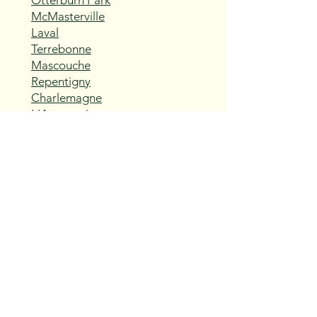
Otterburn Park
McMasterville
Laval
Terrebonne
Mascouche
Repentigny
Charlemagne
L'Assomption
Sainte-Thérèse
Blainville
Boisbriand
Rosemère
Lorraine
Bois-des-Filion
Sainte-Anne-des-Plaines
Mirabel
Saint-Eustache
Deux-Montagnes
Saint-Joseph-du-Lac
Oka