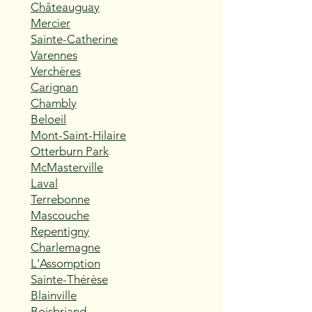
Châteauguay
Mercier
Sainte-Catherine
Varennes
Verchères
Carignan
Chambly
Beloeil
Mont-Saint-Hilaire
Otterburn Park
McMasterville
Laval
Terrebonne
Mascouche
Repentigny
Charlemagne
L'Assomption
Sainte-Thérèse
Blainville
Boisbriand