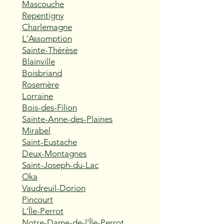
Mascouche
Repentigny
Charlemagne
L'Assomption
Sainte-Thérèse
Blainville
Boisbriand
Rosemère
Lorraine
Bois-des-Filion
Sainte-Anne-des-Plaines
Mirabel
Saint-Eustache
Deux-Montagnes
Saint-Joseph-du-Lac
Oka
Vaudreuil-Dorion
Pincourt
L'Île-Perrot
Notre-Dame-de-l'Île-Perrot