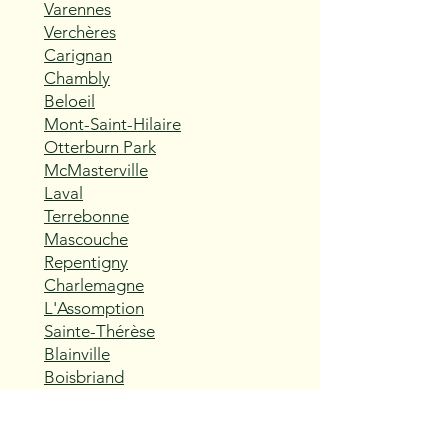
Varennes
Verchères
Carignan
Chambly
Beloeil
Mont-Saint-Hilaire
Otterburn Park
McMasterville
Laval
Terrebonne
Mascouche
Repentigny
Charlemagne
L'Assomption
Sainte-Thérèse
Blainville
Boisbriand
Rosemère
Lorraine
Bois-des-Filion