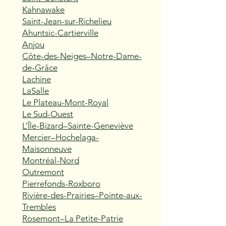
Kahnawake
Saint-Jean-sur-Richelieu
Ahuntsic-Cartierville
Anjou
Côte-des-Neiges–Notre-Dame-
de-Grâce
Lachine
LaSalle
Le Plateau-Mont-Royal
Le Sud-Ouest
L’Île-Bizard–Sainte-Geneviève
Mercier–Hochelaga-
Maisonneuve
Montréal-Nord
Outremont
Pierrefonds-Roxboro
Rivière-des-Prairies–Pointe-aux-
Trembles
Rosemont–La Petite-Patrie