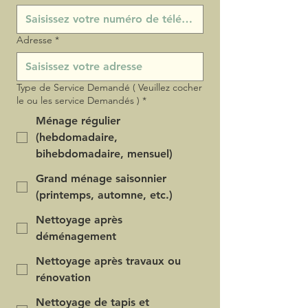
Adresse
*
Type de Service Demandé ( Veuillez cocher
le ou les service Demandés )
*
Ménage régulier
(hebdomadaire,
bihebdomadaire, mensuel)
Grand ménage saisonnier
(printemps, automne, etc.)
Nettoyage après
déménagement
Nettoyage après travaux ou
rénovation
Nettoyage de tapis et