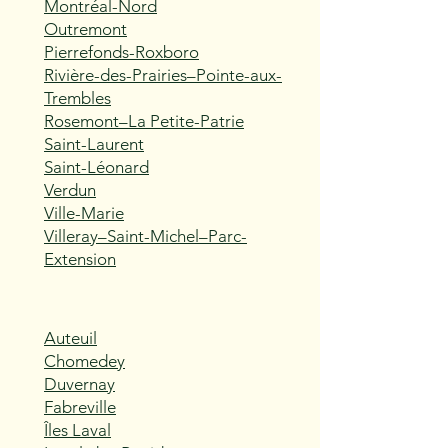
Montréal-Nord
Outremont
Pierrefonds-Roxboro
Rivière-des-Prairies–Pointe-aux-
Trembles
Rosemont–La Petite-Patrie
Saint-Laurent
Saint-Léonard
Verdun
Ville-Marie
Villeray–Saint-Michel–Parc-
Extension
Auteuil
Chomedey
Duvernay
Fabreville
Îles Laval