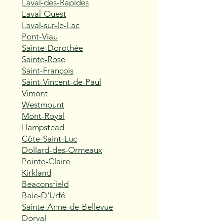
Laval-des-Rapides
Laval-Ouest
Laval-sur-le-Lac
Pont-Viau
Sainte-Dorothée
Sainte-Rose
Saint-François
Saint-Vincent-de-Paul
Vimont
Westmount
Mont-Royal
Hampstead
Côte-Saint-Luc
Dollard-des-Ormeaux
Pointe-Claire
Kirkland
Beaconsfield
Baie-D'Urfé
Sainte-Anne-de-Bellevue
Dorval