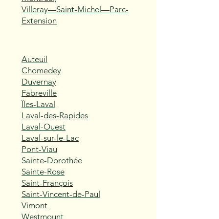
Villeray—Saint-Michel—Parc-
Extension
Auteuil
Chomedey
Duvernay
Fabreville
Îles-Laval
Laval-des-Rapides
Laval-Ouest
Laval-sur-le-Lac
Pont-Viau
Sainte-Dorothée
Sainte-Rose
Saint-François
Saint-Vincent-de-Paul
Vimont
Westmount