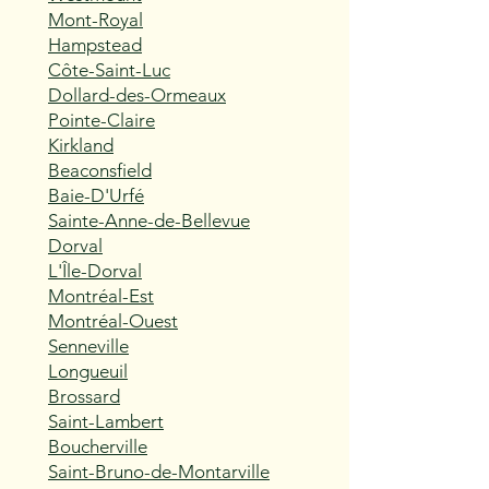
Mont-Royal
Hampstead
Côte-Saint-Luc
Dollard-des-Ormeaux
Pointe-Claire
Kirkland
Beaconsfield
Baie-D'Urfé
Sainte-Anne-de-Bellevue
Dorval
L'Île-Dorval
Montréal-Est
Montréal-Ouest
Senneville
Longueuil
Brossard
Saint-Lambert
Boucherville
Saint-Bruno-de-Montarville