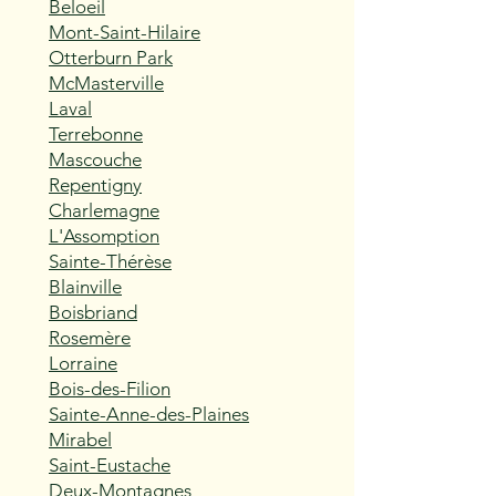
Beloeil
Mont-Saint-Hilaire
Otterburn Park
McMasterville
Laval
Terrebonne
Mascouche
Repentigny
Charlemagne
L'Assomption
Sainte-Thérèse
Blainville
Boisbriand
Rosemère
Lorraine
Bois-des-Filion
Sainte-Anne-des-Plaines
Mirabel
Saint-Eustache
Deux-Montagnes