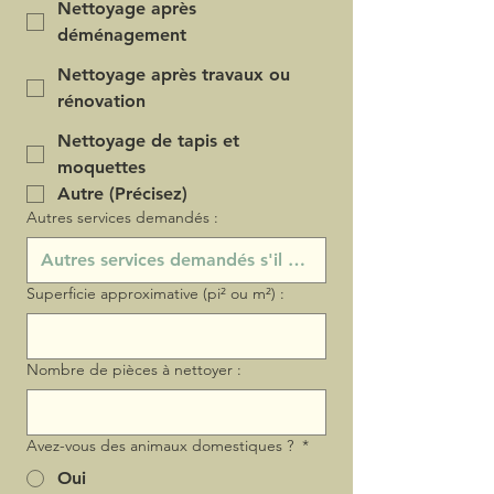
Nettoyage après
déménagement
Nettoyage après travaux ou
rénovation
Nettoyage de tapis et
moquettes
Autre (Précisez)
Autres services demandés :
Superficie approximative (pi² ou m²) :
Nombre de pièces à nettoyer :
Avez-vous des animaux domestiques ?
*
Oui