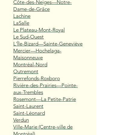
Côte-des-Neiges—Notre-
Dame-de-Grâce
Lachine
LaSalle
Le Plateau-Mont-Royal
Le Sud-Ouest
L'Île-Bizard—Sainte-Geneviève
Mercier—Hochelaga-
Maisonneuve
Montréal-Nord
Outremont
Pierrefonds-Roxboro
Rivière-des-Prairies—Pointe-
aux-Trembles
Rosemont—La Petite-Patrie
Saint-Laurent
Saint-Léonard
Verdun
Ville-Marie (Centre-ville de
Montréal)