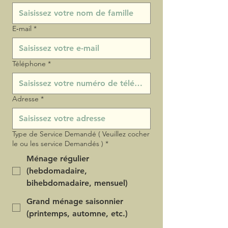
E‑mail
*
Téléphone
*
Adresse
*
Type de Service Demandé ( Veuillez cocher
le ou les service Demandés )
*
Ménage régulier
(hebdomadaire,
bihebdomadaire, mensuel)
Grand ménage saisonnier
(printemps, automne, etc.)