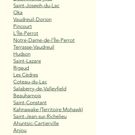
Saint-Joseph-du-Lac
Oka
Vaudreuil-Dorion
Pincourt
L'Île-Perrot
Notre-Dame-de-l'Île-Perrot
Terrasse-Vaudreuil
Hudson
Saint-Lazare
Rigaud
Les Cèdres
Coteau-du-Lac
Salaberry-de-Valleyfield
Beauharnois
Saint-Constant
Kahnawake (Territoire Mohawk)
Saint-Jean-sur-Richelieu
Ahuntsic-Cartierville
Anjou