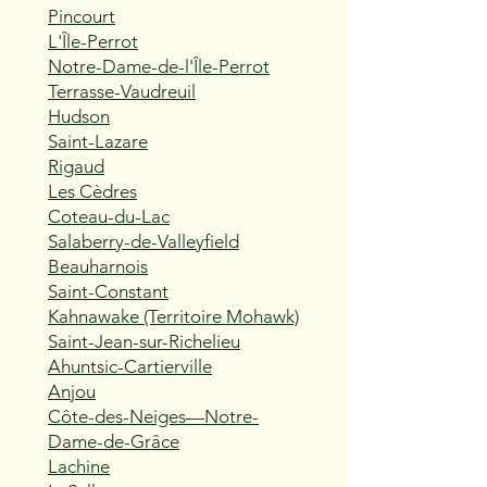
Pincourt
L'Île-Perrot
Notre-Dame-de-l'Île-Perrot
Terrasse-Vaudreuil
Hudson
Saint-Lazare
Rigaud
Les Cèdres
Coteau-du-Lac
Salaberry-de-Valleyfield
Beauharnois
Saint-Constant
Kahnawake (Territoire Mohawk)
Saint-Jean-sur-Richelieu
Ahuntsic-Cartierville
Anjou
Côte-des-Neiges—Notre-
Dame-de-Grâce
Lachine