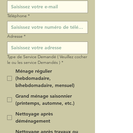
Téléphone
*
Adresse
*
Type de Service Demandé ( Veuillez cocher
le ou les service Demandés )
*
Ménage régulier
(hebdomadaire,
bihebdomadaire, mensuel)
Grand ménage saisonnier
(printemps, automne, etc.)
Nettoyage après
déménagement
Nettoyage après travaux ou