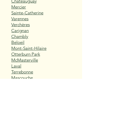
Châteauguay
Mercier
Sainte-Catherine
Varennes
Verchères
Carignan
Chambly
Beloeil
Mont-Saint-Hilaire
Otterburn Park
McMasterville
Laval
Terrebonne
Mascouche
Repentigny
Charlemagne
L'Assomption
Sainte-Thérèse
Blainville
Boisbriand