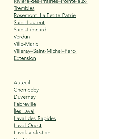
Rivière-des-Prairies–Pointe-aux-
Trembles
Rosemont–La Petite-Patrie
Saint-Laurent
Saint-Léonard
Verdun
Ville-Marie
Villeray–Saint-Michel–Parc-
Extension
Auteuil
Chomedey
Duvernay
Fabreville
Îles Laval
Laval-des-Rapides
Laval-Ouest
Laval-sur-le-Lac