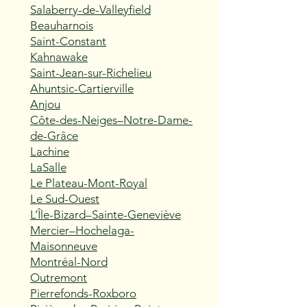
Salaberry-de-Valleyfield
Beauharnois
Saint-Constant
Kahnawake
Saint-Jean-sur-Richelieu
Ahuntsic-Cartierville
Anjou
Côte-des-Neiges–Notre-Dame-
de-Grâce
Lachine
LaSalle
Le Plateau-Mont-Royal
Le Sud-Ouest
L’Île-Bizard–Sainte-Geneviève
Mercier–Hochelaga-
Maisonneuve
Montréal-Nord
Outremont
Pierrefonds-Roxboro