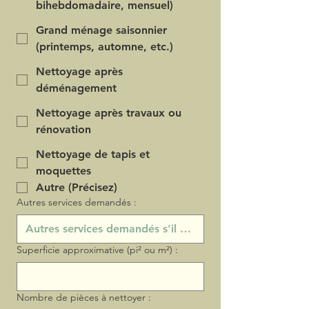
bihebdomadaire, mensuel)
Grand ménage saisonnier
(printemps, automne, etc.)
Nettoyage après
déménagement
Nettoyage après travaux ou
rénovation
Nettoyage de tapis et
moquettes
Autre (Précisez)
Autres services demandés :
Superficie approximative (pi² ou m²) :
Nombre de pièces à nettoyer :