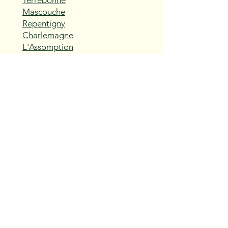
Terrebonne
Mascouche
Repentigny
Charlemagne
L'Assomption
Sainte-Thérèse
Blainville
Boisbriand
Rosemère
Lorraine
Bois-des-Filion
Sainte-Anne-des-Plaines
Mirabel
Saint-Eustache
Deux-Montagnes
Saint-Joseph-du-Lac
Oka
Vaudreuil-Dorion
Pincourt
L'Île-Perrot