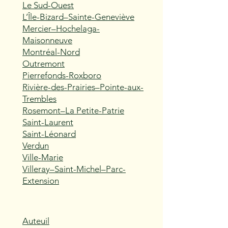
Le Sud-Ouest
L’Île-Bizard–Sainte-Geneviève
Mercier–Hochelaga-
Maisonneuve
Montréal-Nord
Outremont
Pierrefonds-Roxboro
Rivière-des-Prairies–Pointe-aux-
Trembles
Rosemont–La Petite-Patrie
Saint-Laurent
Saint-Léonard
Verdun
Ville-Marie
Villeray–Saint-Michel–Parc-
Extension
Auteuil