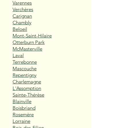
Varennes
Verchères
Carignan
Chambly
Beloeil
Mont-Saint-Hilaire
Otterburn Park
McMasterville
Laval
Terrebonne
Mascouche
Repentigny
Charlemagne
L'Assomption
Sainte-Thérèse
Blainville
Boisbriand
Rosemère
Lorraine
Bois-des-Filion