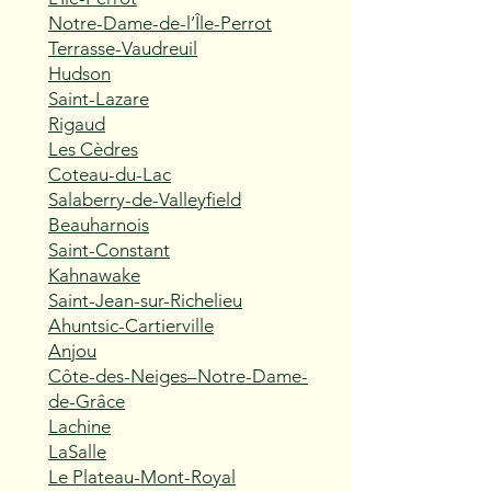
Notre-Dame-de-l’Île-Perrot
Terrasse-Vaudreuil
Hudson
Saint-Lazare
Rigaud
Les Cèdres
Coteau-du-Lac
Salaberry-de-Valleyfield
Beauharnois
Saint-Constant
Kahnawake
Saint-Jean-sur-Richelieu
Ahuntsic-Cartierville
Anjou
Côte-des-Neiges–Notre-Dame-
de-Grâce
Lachine
LaSalle
Le Plateau-Mont-Royal