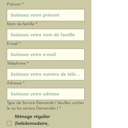
Prénom
*
Nom de famille
*
E‑mail
*
Téléphone
*
Adresse
*
Type de Service Demandé ( Veuillez cocher
le ou les service Demandés )
*
Ménage régulier
(hebdomadaire,