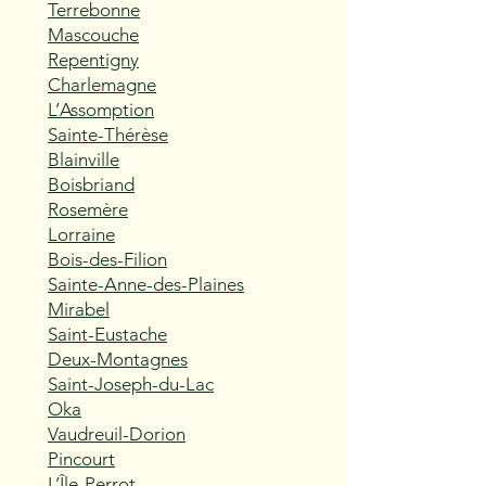
Terrebonne
Mascouche
Repentigny
Charlemagne
L’Assomption
Sainte-Thérèse
Blainville
Boisbriand
Rosemère
Lorraine
Bois-des-Filion
Sainte-Anne-des-Plaines
Mirabel
Saint-Eustache
Deux-Montagnes
Saint-Joseph-du-Lac
Oka
Vaudreuil-Dorion
Pincourt
L’Île-Perrot