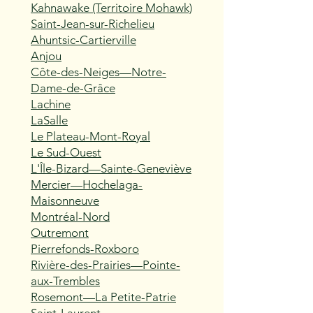
Kahnawake (Territoire Mohawk)
Saint-Jean-sur-Richelieu
Ahuntsic-Cartierville
Anjou
Côte-des-Neiges—Notre-
Dame-de-Grâce
Lachine
LaSalle
Le Plateau-Mont-Royal
Le Sud-Ouest
L'Île-Bizard—Sainte-Geneviève
Mercier—Hochelaga-
Maisonneuve
Montréal-Nord
Outremont
Pierrefonds-Roxboro
Rivière-des-Prairies—Pointe-
aux-Trembles
Rosemont—La Petite-Patrie