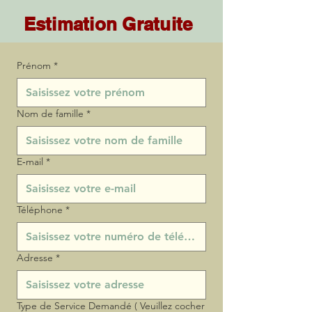
Estimation Gratuite
Prénom
*
Nom de famille
*
E‑mail
*
Téléphone
*
Adresse
*
Type de Service Demandé ( Veuillez cocher