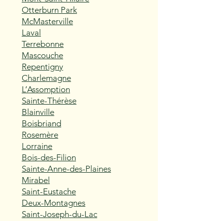
Otterburn Park
McMasterville
Laval
Terrebonne
Mascouche
Repentigny
Charlemagne
L’Assomption
Sainte-Thérèse
Blainville
Boisbriand
Rosemère
Lorraine
Bois-des-Filion
Sainte-Anne-des-Plaines
Mirabel
Saint-Eustache
Deux-Montagnes
Saint-Joseph-du-Lac