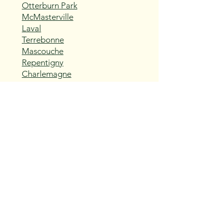
Otterburn Park
McMasterville
Laval
Terrebonne
Mascouche
Repentigny
Charlemagne
L'Assomption
Sainte-Thérèse
Blainville
Boisbriand
Rosemère
Lorraine
Bois-des-Filion
Sainte-Anne-des-Plaines
Mirabel
Saint-Eustache
Deux-Montagnes
Saint-Joseph-du-Lac