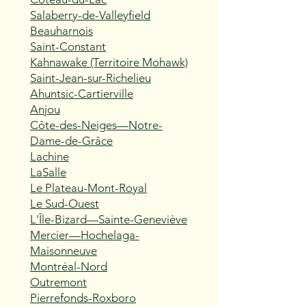
Salaberry-de-Valleyfield
Beauharnois
Saint-Constant
Kahnawake (Territoire Mohawk)
Saint-Jean-sur-Richelieu
Ahuntsic-Cartierville
Anjou
Côte-des-Neiges—Notre-
Dame-de-Grâce
Lachine
LaSalle
Le Plateau-Mont-Royal
Le Sud-Ouest
L'Île-Bizard—Sainte-Geneviève
Mercier—Hochelaga-
Maisonneuve
Montréal-Nord
Outremont
Pierrefonds-Roxboro