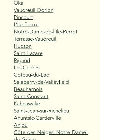
Oka
Vaudreuil-Dorion
Pincourt
L’Île-Perrot
Notre-Dame-de-l’Île-Perrot
Terrasse-Vaudreuil
Hudson
Saint-Lazare
Rigaud
Les Cèdres
Coteau-du-Lac
Salaberry-de-Valleyfield
Beauharnois
Saint-Constant
Kahnawake
Saint-Jean-sur-Richelieu
Ahuntsic-Cartierville
Anjou
Côte-des-Neiges–Notre-Dame-
de-Grâce