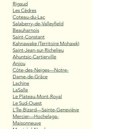
Rigaud
Les Cèdres
Coteau-du-Lac
Salaberry-de-Valleyfield
Beauharnois
Saint-Constant
Kahnawake (Territoire Mohawk)
Saint-Jean-sur-Richelieu
Ahuntsic-Cartierville
Anjou
Côte-des-Neiges—Notre-
Dame-de-Grâce
Lachine
LaSalle
Le Plateau-Mont-Royal
Le Sud-Ouest
L'Île-Bizard—Sainte-Geneviève
Mercier—Hochelaga-
Maisonneuve