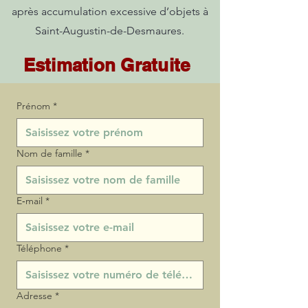
après accumulation excessive d’objets à
Saint-Augustin-de-Desmaures.
Estimation Gratuite
Prénom
*
Nom de famille
*
E‑mail
*
Téléphone
*
Adresse
*