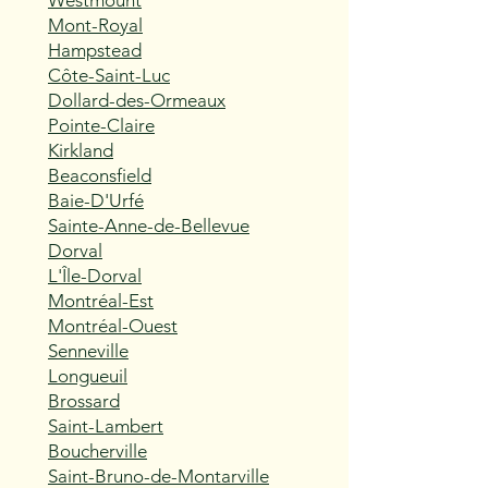
Westmount
Mont-Royal
Hampstead
Côte-Saint-Luc
Dollard-des-Ormeaux
Pointe-Claire
Kirkland
Beaconsfield
Baie-D'Urfé
Sainte-Anne-de-Bellevue
Dorval
L'Île-Dorval
Montréal-Est
Montréal-Ouest
Senneville
Longueuil
Brossard
Saint-Lambert
Boucherville
Saint-Bruno-de-Montarville